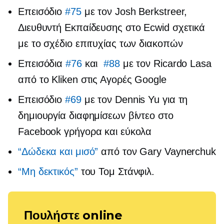
Επεισόδιο
#75
με τον Josh Berkstreer,
Διευθυντή Εκπαίδευσης στο Ecwid σχετικά
με το σχέδιο επιτυχίας των διακοπών
Επεισόδια
#76
και
#88
με τον Ricardo Lasa
από το Kliken στις Αγορές Google
Επεισόδιο
#69
με τον Dennis Yu για τη
δημιουργία διαφημίσεων βίντεο στο
Facebook γρήγορα και εύκολα
“Δώδεκα και μισό”
από τον Gary Vaynerchuk
“Μη δεκτικός”
του Τομ Στάνφιλ.
Πουλήστε online