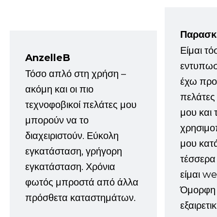
Παρασκ
Είμαι τό
AnzelleB
εντυπωσ
Τόσο απλό στη χρήση –
έχω προτ
ακόμη και οι πιο
πελάτες
τεχνοφοβικοί πελάτες μου
μου και 
μπορούν να το
χρησιμοπ
διαχειριστούν. Εύκολη
μου κατ
εγκατάσταση, γρήγορη
τέσσερα 
εγκατάσταση. Χρόνια
είμαι w
φωτός μπροστά από άλλα
Όμορφη 
πρόσθετα καταστημάτων.
εξαιρετι