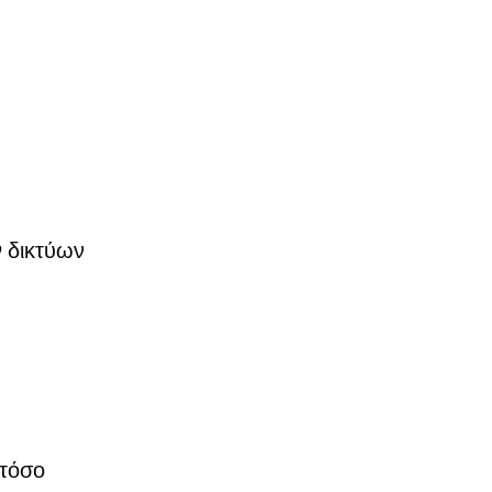
ν δικτύων
 τόσο