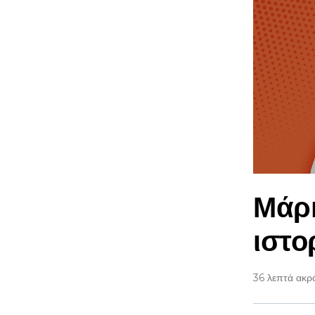
Μάρκ
ιστο
36 λεπτά ακρ