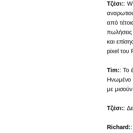
Τζέσι:
: W
αναρωτιού
από τέτοι
πωλήσεις 
και επίση
pixel του
Tim:
: Το 
Ηνωμένο 
με μισούν
Τζέσι:
: Δ
Richard: