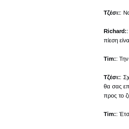
Τζέσι:
: Ν
Richard:
πίεση είν
Tim:
: Την
Τζέσι:
: Σ
θα σας επ
προς το ζ
Tim:
: Έτσ