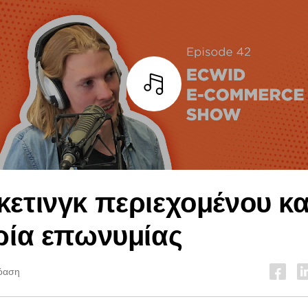
Άκουσε
ετινγκ περιεχομένου κα
ρία επωνυμίας
όαση