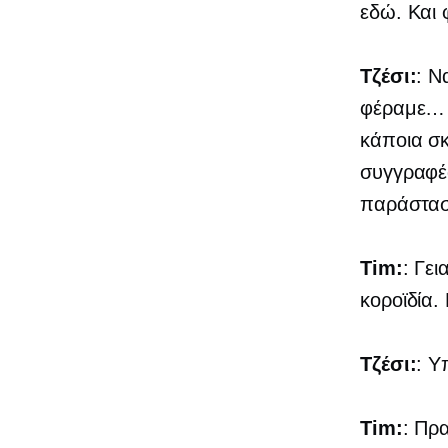
εδώ. Και 
Τζέσι:
: Ν
φέραμε… Λ
κάποια σ
συγγραφέ
παράστασ
Tim:
: Γε
κοροϊδία. 
Τζέσι:
: Υ
Tim:
: Πρ