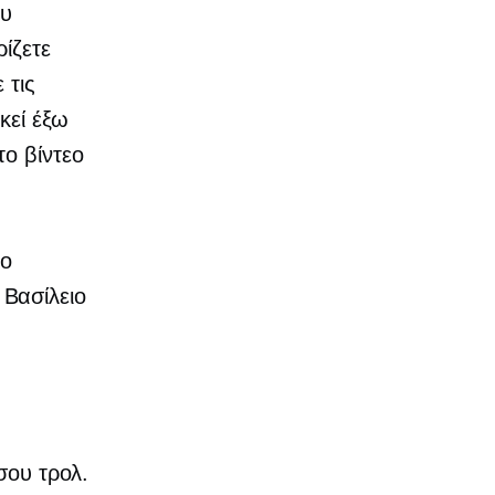
ου
ίζετε
 τις
κεί έξω
ο βίντεο
το
Βασίλειο
σου τρολ.