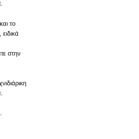
.
και το
 ειδικά
τε στην
χνιδιάρικη
α.
.