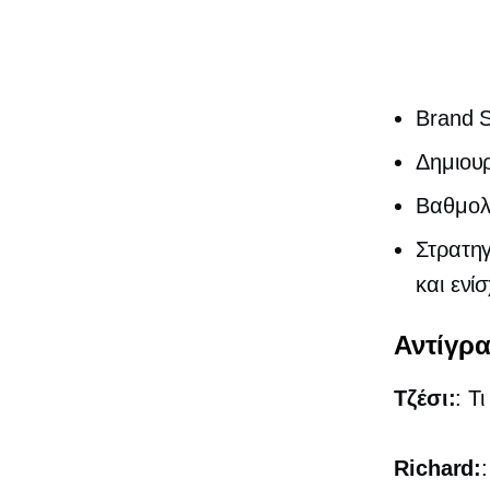
Brand S
Δημιουρ
Βαθμολ
Στρατηγ
και ενί
Αντίγρ
Τζέσι:
: Τ
Richard: