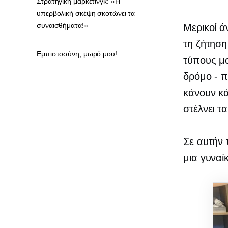
Στρατηγική μάρκετινγκ: «Η
υπερβολική σκέψη σκοτώνει τα
συναισθήματα!»
Μερικοί 
τη ζήτηση
Εμπιστοσύνη, μωρό μου!
τύπους μο
δρόμο - π
κάνουν κά
στέλνει τ
Σε αυτήν 
μια γυναί