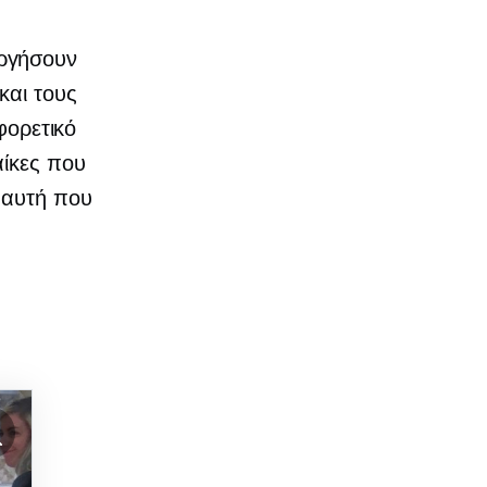
υργήσουν
και τους
φορετικό
αίκες που
 αυτή που