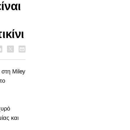
ίναι
ικίνι
 στη Miley
το
χυρό
ίας και