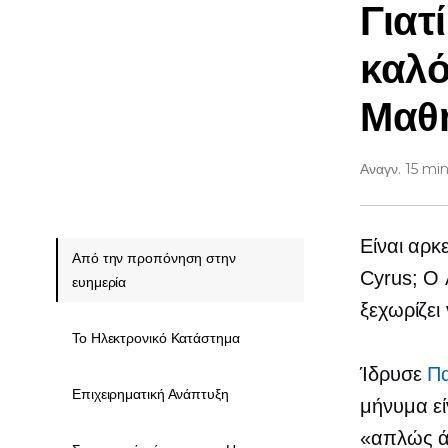
Γιατ
καλό
Μαθή
Αναγν. 15 mi
Είναι αρκ
Από την προπόνηση στην
Cyrus; Ο 
ευημερία
ξεχωρίζει
Το Ηλεκτρονικό Κατάστημα
Ίδρυσε
Πα
Επιχειρηματική Ανάπτυξη
μήνυμα εί
«απλώς ά