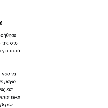
α
 βοήθησε
ο της στο
 για αυτά
α που να
ε μαγιό
νες και
τητα είναι
οβερό».