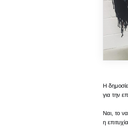
Η δημοσί
για την ε
Ναι, το ν
η επιτυχί