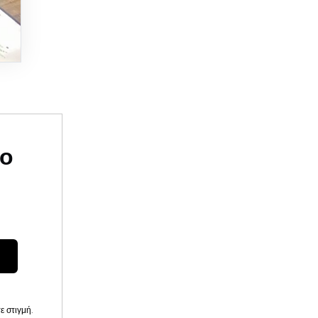
υο
 στιγμή.