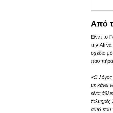
Από τ
Είναι το 
την Ali να
σχέδιο μό
που πήραμ
«Ο λόγος 
με κάνει 
είναι άθλι
τολμηρές 
αυτό που 