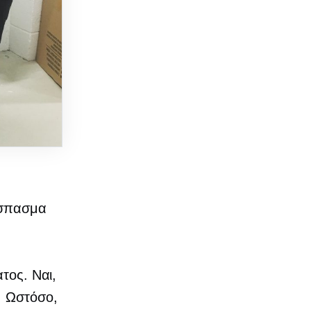
έσπασμα
ατος.
Ναι,
. Ωστόσο,