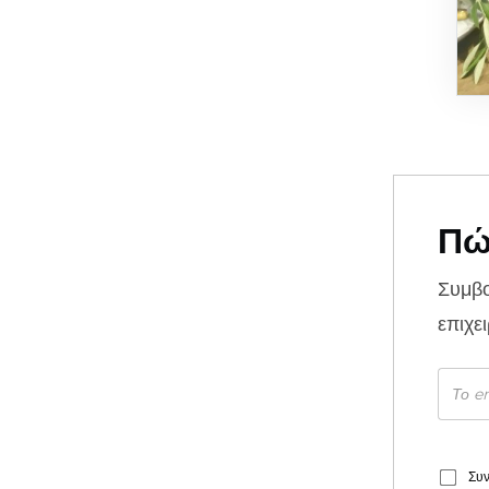
Πώ
Συμβ
επιχε
Συν