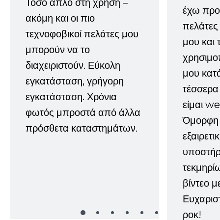
Τόσο απλό στη χρήση –
έχω προτ
ακόμη και οι πιο
πελάτες
τεχνοφοβικοί πελάτες μου
μου και 
μπορούν να το
χρησιμοπ
διαχειριστούν. Εύκολη
μου κατ
εγκατάσταση, γρήγορη
τέσσερα 
εγκατάσταση. Χρόνια
είμαι w
φωτός μπροστά από άλλα
Όμορφη 
πρόσθετα καταστημάτων.
εξαιρετι
υποστήρι
τεκμηρί
βίντεο μ
Ευχαρισ
ροκ!