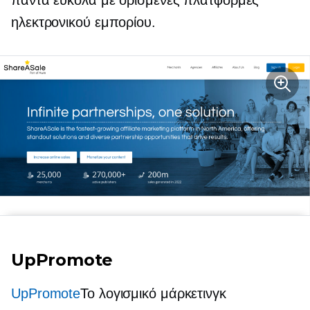
πάντα εύκολα με ορισμένες πλατφόρμες
ηλεκτρονικού εμπορίου.
UpPromote
UpPromote
Το λογισμικό μάρκετινγκ