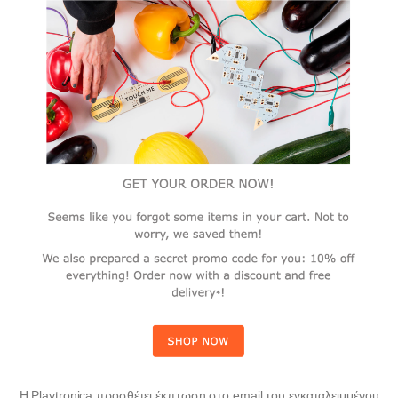
Η Playtronica προσθέτει έκπτωση στο email του εγκαταλειμμένου