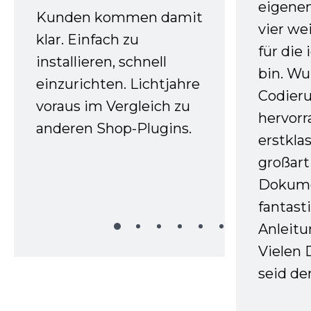
eigenen
Kunden kommen damit
vier we
klar. Einfach zu
für die
installieren, schnell
bin. W
einzurichten. Lichtjahre
Codieru
voraus im Vergleich zu
hervor
anderen Shop-Plugins.
erstkla
großart
Dokume
fantast
Anleitu
Vielen 
seid d