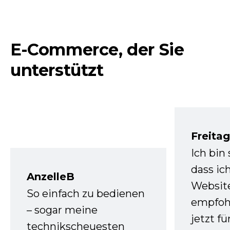
E-Commerce, der Sie
unterstützt
Freita
Ich bin
dass ic
AnzelleB
Websit
So einfach zu bedienen
empfoh
– sogar meine
jetzt f
technikscheuesten