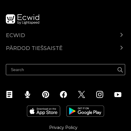
ECWID
Ecwid.com
PĀRDOD TIEŠSAISTĒ
Izcenojumi
Pārdod visur
Palīdzības centrs
Pārdod Facebook
Pārdod Instagram
Privacy Policy