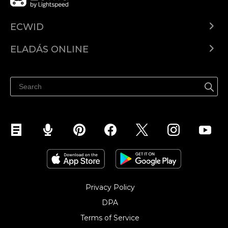
ECWID
Ecwid.com
ELADÁS ONLINE
Árkalkuláció
Eladni mindenhol
Súgó
Eladás a Facebookon
Eladás Instagramon
Privacy Policy
DPA
Terms of Service