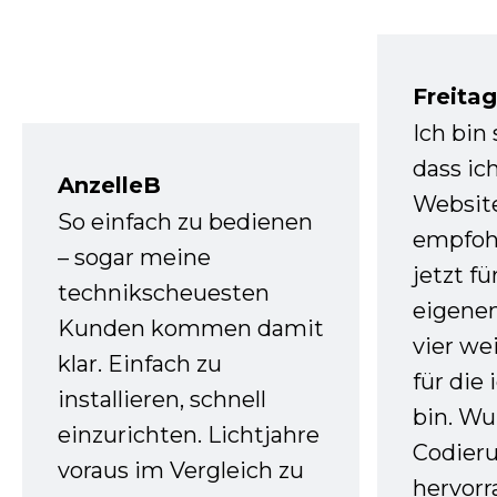
Freita
Ich bin
dass ic
AnzelleB
Websit
So einfach zu bedienen
empfoh
– sogar meine
jetzt f
technikscheuesten
eigenen
Kunden kommen damit
vier we
klar. Einfach zu
für die
installieren, schnell
bin. W
einzurichten. Lichtjahre
Codieru
voraus im Vergleich zu
hervor