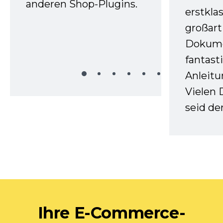
anderen Shop-Plugins.
erstkla
großart
Dokume
fantast
Anleitu
Vielen 
seid d
Ihre E-Commerce-