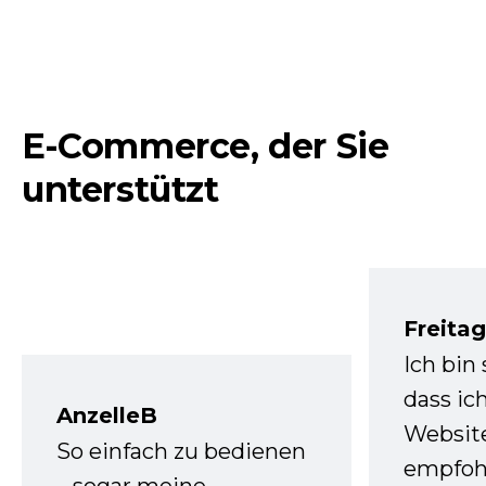
E-Commerce, der Sie
unterstützt
Freita
Ich bin
dass ic
AnzelleB
Websit
So einfach zu bedienen
empfoh
– sogar meine