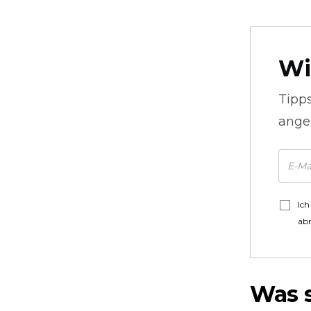
Wi
Tipp
ange
Ich
ab
Was 