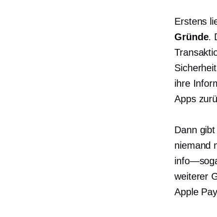
Erstens l
Gründe
.
Transakti
Sicherhei
ihre Info
Apps zurü
Dann gibt
niemand
info—sog
weiterer 
Apple Pa