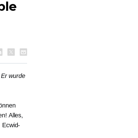
ple
. Er wurde
önnen
n! Alles,
n Ecwid-