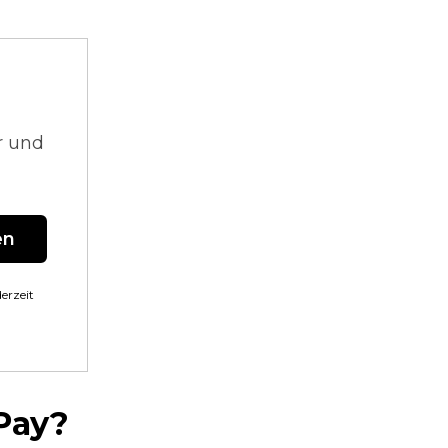
r und
en
erzeit
Pay?