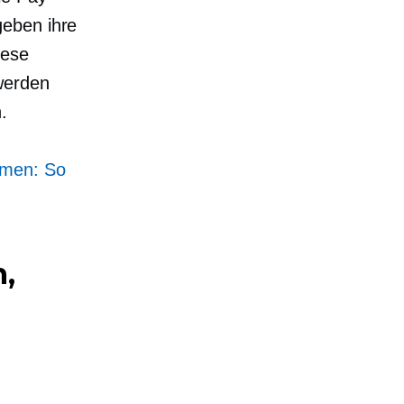
geben
ihre
iese
werden
.
hmen: So
,