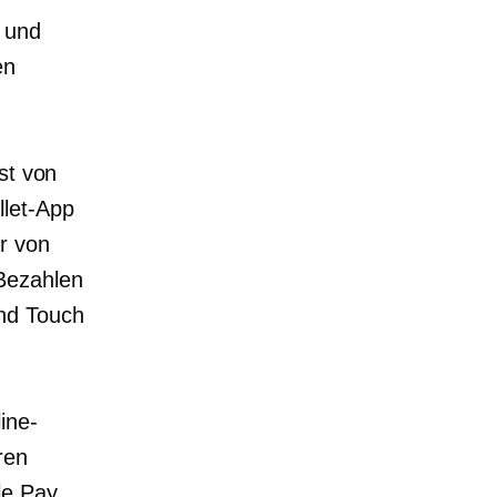
y und
en
st von
llet-App
r von
Bezahlen
und Touch
ine-
ren
le Pay