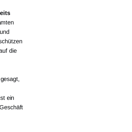
eits
amten
 und
 schützen
auf die
 gesagt,
st ein
 Geschäft