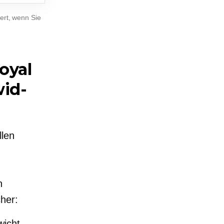
ert, wenn Sie
oyal
wid-
llen
h
cher:
wicht