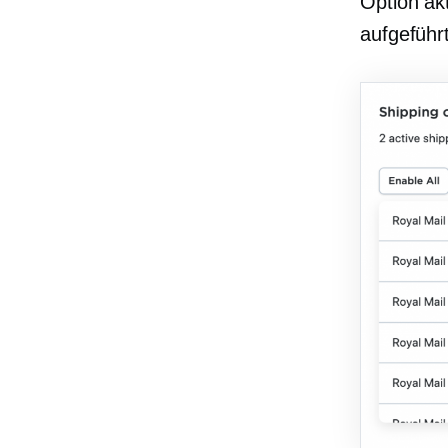
Option ak
aufgeführ