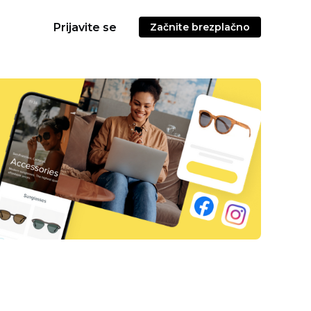
Prijavite se
Začnite brezplačno