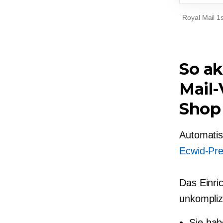
Royal Mail 1
So ak
Mail-
Shop
Automatis
Ecwid-Pre
Das Einric
unkomplizi
Sie hab