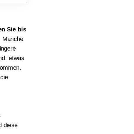
n Sie bis
. Manche
ringere
nd, etwas
ekommen.
die
n
s
d diese