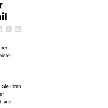
r
il
aben
eister
 Sie Ihren
er
 sind.