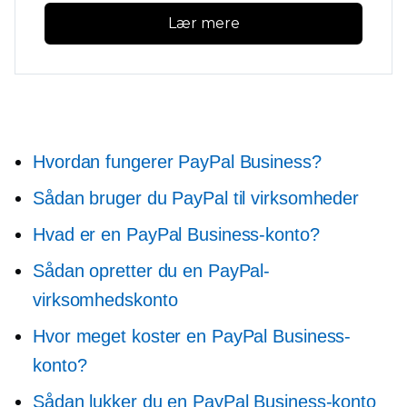
Lær mere
Hvordan fungerer PayPal Business?
Sådan bruger du PayPal til virksomheder
Hvad er en PayPal Business-konto?
Sådan opretter du en PayPal-
virksomhedskonto
Hvor meget koster en PayPal Business-
konto?
Sådan lukker du en PayPal Business-konto