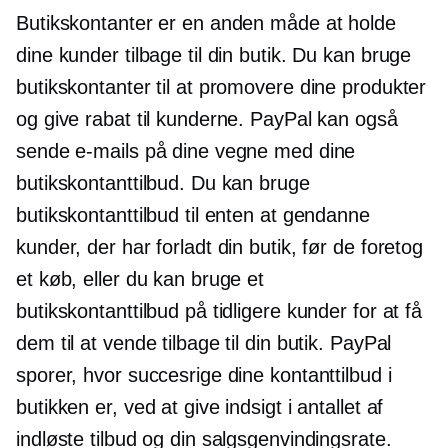
Butikskontanter er en anden måde at holde
dine kunder tilbage til din butik. Du kan bruge
butikskontanter til at promovere dine produkter
og give rabat til kunderne. PayPal kan også
sende e-mails på dine vegne med dine
butikskontanttilbud. Du kan bruge
butikskontanttilbud til enten at gendanne
kunder, der har forladt din butik, før de foretog
et køb, eller du kan bruge et
butikskontanttilbud på tidligere kunder for at få
dem til at vende tilbage til din butik. PayPal
sporer, hvor succesrige dine kontanttilbud i
butikken er, ved at give indsigt i antallet af
indløste tilbud og din salgsgenvindingsrate.