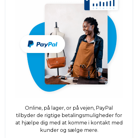
Online,
på lager,
or
på vejen,
PayPal
tilbyder de rigtige betalingsmuligheder for
at hjælpe dig med at komme i kontakt med
kunder og sælge mere.