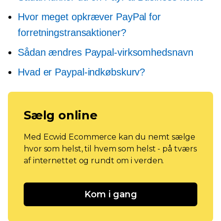
Hvor meget opkræver PayPal for
forretningstransaktioner?
Sådan ændres Paypal-virksomhedsnavn
Hvad er Paypal-indkøbskurv?
Sælg online
Med Ecwid Ecommerce kan du nemt sælge
hvor som helst, til hvem som helst - på tværs
af internettet og rundt om i verden.
Kom i gang