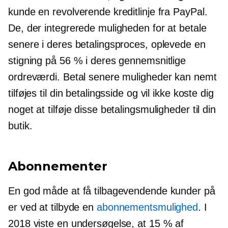
kunde en revolverende kreditlinje fra PayPal.
De, der integrerede muligheden for at betale
senere i deres betalingsproces, oplevede en
stigning på 56 % i deres gennemsnitlige
ordreværdi. Betal senere muligheder kan nemt
tilføjes til din betalingsside og vil ikke koste dig
noget at tilføje disse betalingsmuligheder til din
butik.
Abonnementer
En god måde at få tilbagevendende kunder på
er ved at tilbyde en
abonnementsmulighed
. I
2018 viste en undersøgelse, at 15 % af