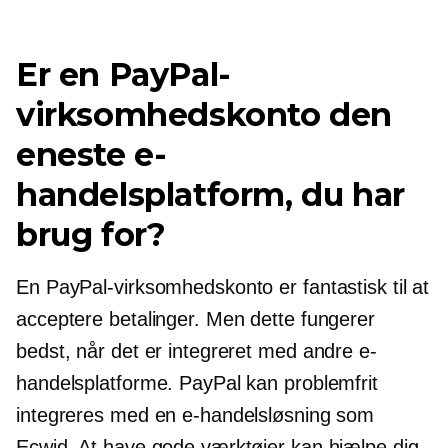
Er en PayPal-
virksomhedskonto den
eneste e-
handelsplatform, du har
brug for?
En PayPal-virksomhedskonto er fantastisk til at
acceptere betalinger. Men dette fungerer
bedst, når det er integreret med andre e-
handelsplatforme. PayPal kan problemfrit
integreres med en e-handelsløsning som
Ecwid. At have gode værktøjer kan hjælpe dig