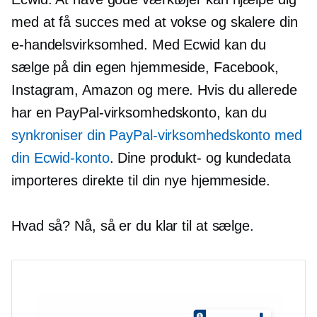
med at få succes med at vokse og skalere din
e-handelsvirksomhed. Med Ecwid kan du
sælge på din egen hjemmeside, Facebook,
Instagram, Amazon og mere. Hvis du allerede
har en PayPal-virksomhedskonto, kan du
synkroniser din PayPal-virksomhedskonto med
din Ecwid-konto
. Dine produkt- og kundedata
importeres direkte til din nye hjemmeside.
Hvad så? Nå, så er du klar til at sælge.