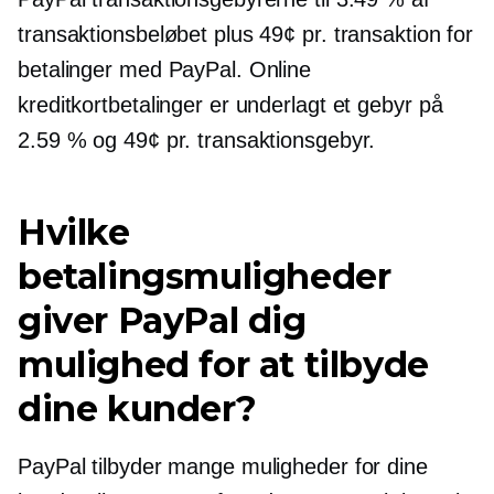
transaktionsbeløbet plus 49¢ pr. transaktion for
betalinger med PayPal. Online
kreditkortbetalinger er underlagt et gebyr på
2.59 % og 49¢ pr. transaktionsgebyr.
Hvilke
betalingsmuligheder
giver PayPal dig
mulighed for at tilbyde
dine kunder?
PayPal tilbyder mange muligheder for dine