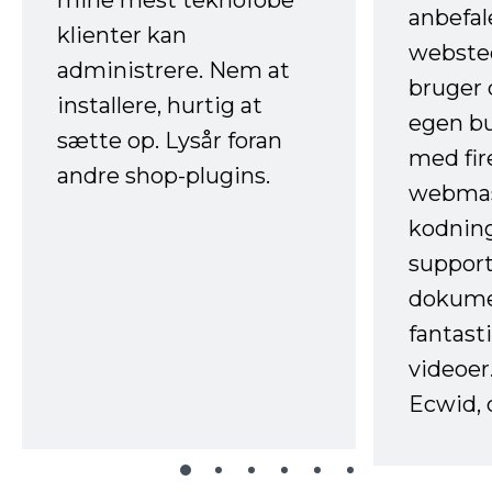
anbefal
klienter kan
websted
administrere. Nem at
bruger 
installere, hurtig at
egen b
sætte op. Lysår foran
med fir
andre shop-plugins.
webmas
kodnin
support
dokume
fantast
videoer
Ecwid, 