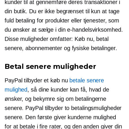
kunder til at gennemføre deres transaktioner i
din butik. Du er ikke begrænset til kun at tage
fuld betaling for produkter eller tjenester, som
du ønsker at sælge i din e-handelsvirksomhed.
Disse muligheder omfatter: Køb nu, betal
senere, abonnementer og fysiske betalinger.
Betal senere muligheder
PayPal tilbyder et køb nu
betale senere
mulighed
, så dine kunder kan få, hvad de
ønsker, og bekymre sig om betalingerne
senere. PayPal tilbyder to betalingsmuligheder
senere. Den første giver kunderne mulighed
for at betale i fire rater, og den anden giver din