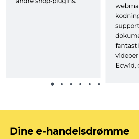
andre shop-plugins.
webmas
kodnin
support
dokume
fantast
videoer
Ecwid, 
Dine e-handelsdrømme