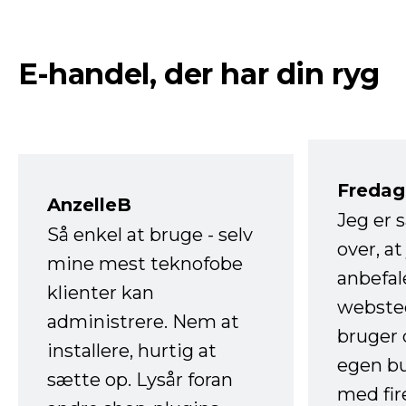
E-handel, der har din ryg
Fredag 
AnzelleB
Jeg er 
Så enkel at bruge - selv
over, at
mine mest teknofobe
anbefal
klienter kan
websted
administrere. Nem at
bruger 
installere, hurtig at
egen b
sætte op. Lysår foran
med fir