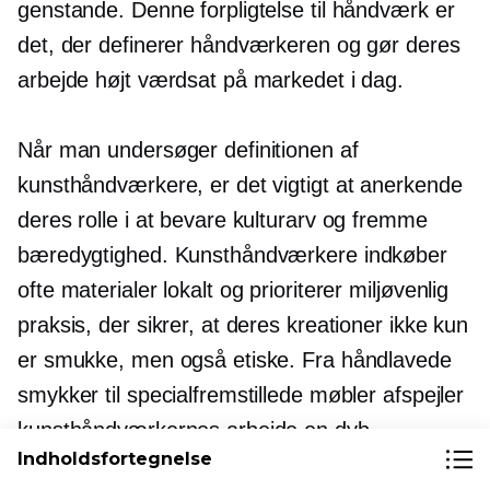
genstande. Denne forpligtelse til håndværk er
det, der definerer håndværkeren og gør deres
arbejde højt værdsat på markedet i dag.
Når man undersøger definitionen af ​​
kunsthåndværkere, er det vigtigt at anerkende
deres rolle i at bevare kulturarv og fremme
bæredygtighed. Kunsthåndværkere indkøber
ofte materialer lokalt og prioriterer
miljøvenlig
praksis, der sikrer, at deres kreationer ikke kun
er smukke, men også etiske. Fra håndlavede
smykker til specialfremstillede møbler afspejler
kunsthåndværkernes arbejde en dyb
Indholdsfortegnelse
forbindelse til deres håndværk og en passion