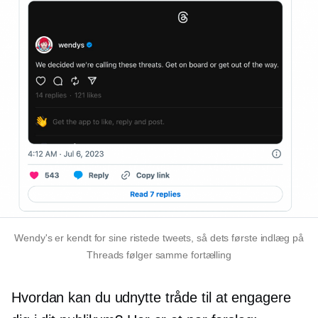
Wendy's er kendt for sine ristede tweets, så dets første indlæg på
Threads følger samme fortælling
Hvordan kan du udnytte tråde til at engagere