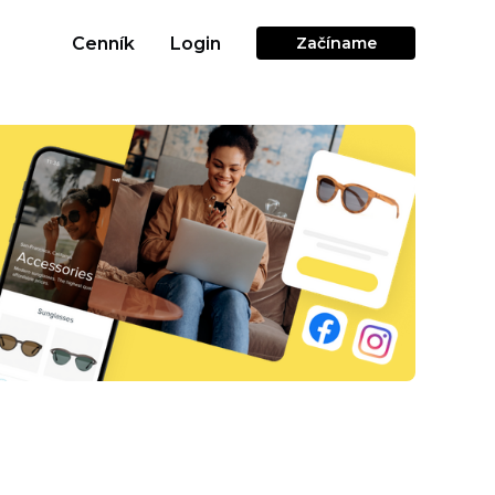
Cenník
Login
Začíname