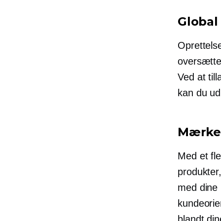
Global
Oprettels
oversættel
Ved at til
kan du ud
Mærkeb
Med et fl
produkter
med dine 
kundeorie
blandt din