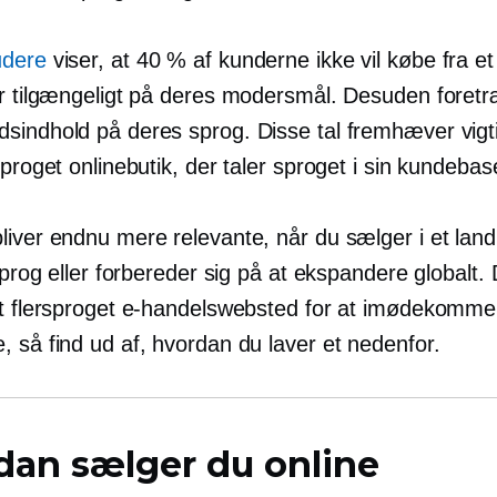
udere
viser, at 40 % af kunderne ikke vil købe fra e
er tilgængeligt på deres modersmål. Desuden foret
sindhold på deres sprog. Disse tal fremhæver vig
ersproget onlinebutik, der taler sproget i sin kundebas
liver endnu mere relevante, når du sælger i et land
 sprog eller forbereder sig på at ekspandere globalt.
et flersproget e-handelswebsted for at imødekomme
, så find ud af, hvordan du laver et nedenfor.
dan sælger du online