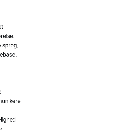
ot
relse.
e sprog,
debase.
e
munikere
elighed
e.