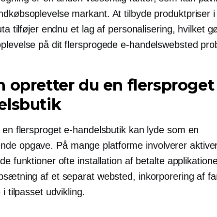
ndkøbsoplevelse markant. At tilbyde produktpriser 
uta tilføjer endnu et lag af personalisering, hvilket g
plevelse på dit flersprogede e-handelswebsted prob
 opretter du en flersproget
elsbutik
e en flersproget e-handelsbutik kan lyde som en
e opgave. På mange platforme involverer aktiver
de funktioner ofte installation af betalte applikatione
sætning af et separat websted, inkorporering af fan
i tilpasset udvikling.