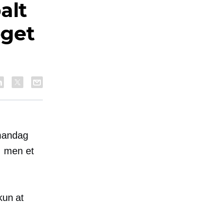
alt
oget
 mandag
, men et
kun at