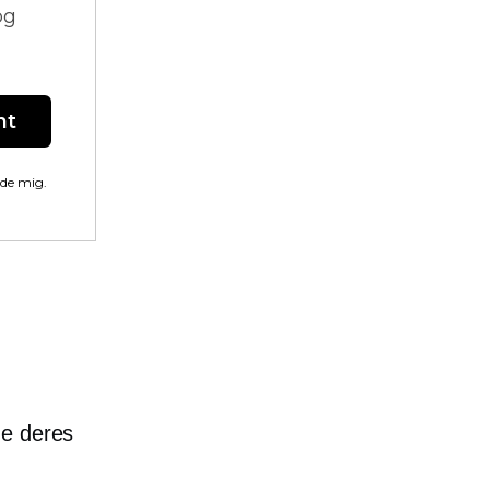
og
nt
lde mig.
de deres