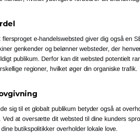
rdel
t flersproget e-handelswebsted giver dig også en S
ner genkender og belønner websteder, der henvend
digt publikum. Derfor kan dit websted potentielt ra
orskellige regioner, hvilket øger din organiske trafik.
lovgivning
e sig til et globalt publikum betyder også at overh
 Ved at oversætte dit websted til dine kunders spro
e dine butikspolitikker overholder lokale love.