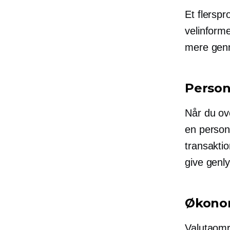
Et flerspr
velinform
mere genn
Person
Når du ove
en person
transaktio
give genl
Økonom
Valutaomr