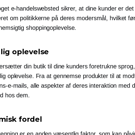
oget e-handelswebsted sikrer, at dine kunder er det
eret
om politikkerne på deres modersmål, hvilket føre
emsigtig shoppingoplevelse.
lig oplevelse
rsætter din butik til dine kunders foretrukne sprog,
lig oplevelse. Fra at gennemse produkter til at mo
ns-e-mails, alle aspekter af deres interaktion med di
yd hos dem.
isk fordel
egning er en anden væsentlig faktor, som kan påvi