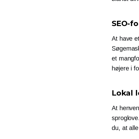
SEO-fo
At have e
Søgemaski
et mangfol
højere i f
Lokal 
At henvend
sproglove.
du, at all