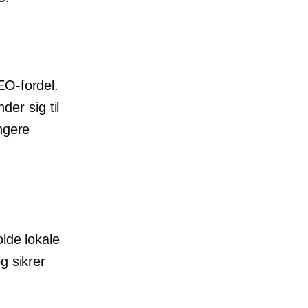
EO-fordel.
er sig til
ngere
olde lokale
g sikrer