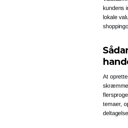
kundens i
lokale val
shoppingo
Sådan
hand
At oprett
skræmmend
flersproge
temaer, op
deltagelse 