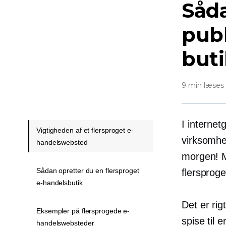
Såda
pub
buti
9 min læses
I internet
Vigtigheden af ​​et flersproget e-
virksomhe
handelswebsted
morgen! M
Sådan opretter du en flersproget
flersprog
e-handelsbutik
Det er rig
Eksempler på flersprogede e-
spise til 
handelswebsteder