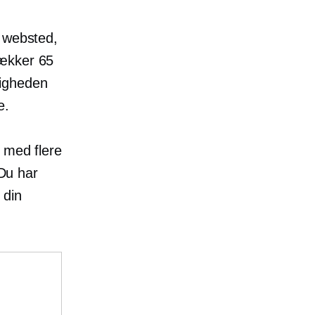
t websted,
rækker 65
tigheden
e.
 med flere
 Du har
 din