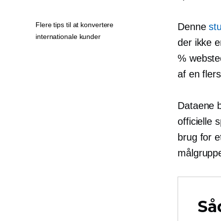
Flere tips til at konvertere
Denne
st
internationale kunder
der ikke 
% websted
af ​​en fl
Dataene b
officielle
brug for 
målgruppe
Så