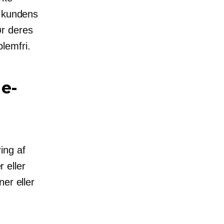
i kundens
ør deres
lemfri.
 e-
ing af
r eller
er eller