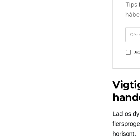
Tips 
håbe
Jeg
Vigti
hand
Lad os dyk
flersprog
horisont.