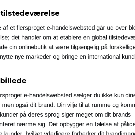
 tilstedeværelse
e af et flersproget e-handelswebsted går ud over bl
se; det handler om at etablere en global tilstedevæ
lade din onlinebutik at være tilgængelig på forskellig
nytte nye markeder og bringe en international kun
illede
ersproget e-handelswebsted sælger du ikke kun din
, men også dit brand. Din vilje til at rumme og kom
kunder på deres sprog siger meget om dit brands
nteret
nærme sig. Det opbygger en følelse af pålid
e kunder, hvilket yderligere forbedrer dit brandimag