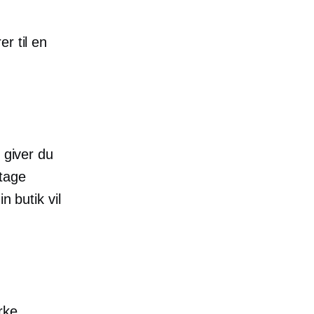
r til en
 giver du
dtage
n butik vil
rke