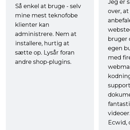
Jeg er 
Så enkel at bruge - selv
over, at
mine mest teknofobe
anbefal
klienter kan
websted
administrere. Nem at
bruger 
installere, hurtig at
egen b
sætte op. Lysår foran
med fir
andre shop-plugins.
webmas
kodnin
support
dokume
fantast
videoer
Ecwid, 