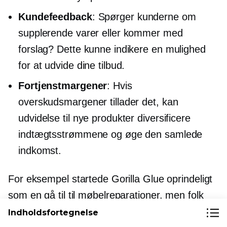
Kundefeedback
: Spørger kunderne om
supplerende varer eller kommer med
forslag? Dette kunne indikere en mulighed
for at udvide dine tilbud.
Fortjenstmargener
: Hvis
overskudsmargener tillader det, kan
udvidelse til nye produkter diversificere
indtægtsstrømmene og øge den samlede
indkomst.
For eksempel startede Gorilla Glue oprindeligt
som en
gå til
til møbelreparationer, men folk
opdagede hurtigt, hvor alsidigt det var, og
Indholdsfortegnelse