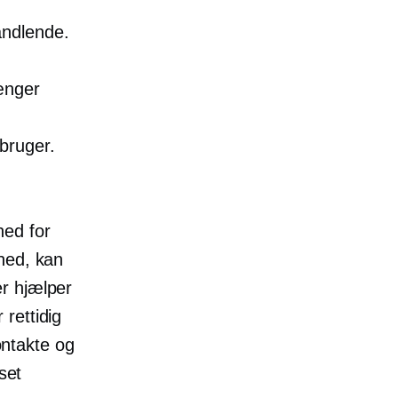
andlende.
ænger
bruger.
hed for
hed, kan
r hjælper
rettidig
ntakte og
set