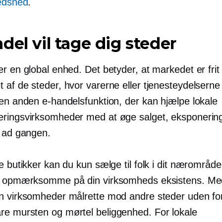
redshed
.
del vil tage dig steder
r en global enhed. Det betyder, at markedet er frit
af de steder, hvor varerne eller tjenesteydelserne 
 en anden e-handelsfunktion, der kan hjælpe lokale
ringsvirksomheder med at øge salget, eksponering t
r ad gangen.
e butikker kan du kun sælge til folk i dit nærområd
r opmærksomme på din virksomheds eksistens. Me
n virksomheder målrette mod andre steder uden fo
are
mursten og mørtel
beliggenhed. For lokale