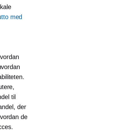
kale
utto med
hvordan
 hvordan
iliteten.
utere,
el til
handel, der
 hvordan de
cces.