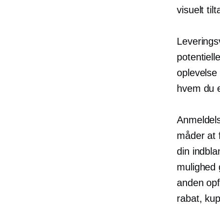
visuelt ti
Leverings
potentiell
oplevelse 
hvem du e
Anmeldelse
måder at 
din indbl
mulighed 
anden opf
rabat, kup