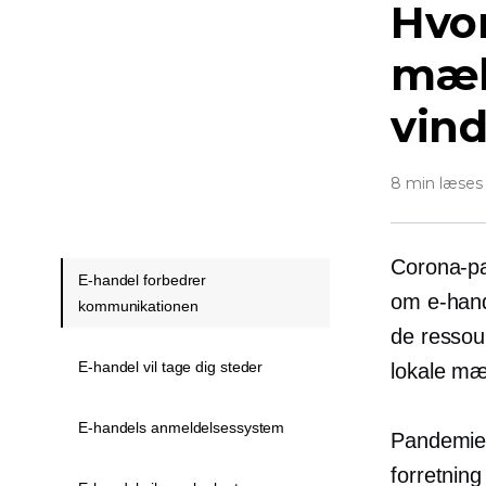
Hvor
mæl
vin
8 min læses
Corona-pan
E-handel forbedrer
om e-hand
kommunikationen
de ressou
E-handel vil tage dig steder
lokale mæ
E-handels anmeldelsessystem
Pandemien
forretning