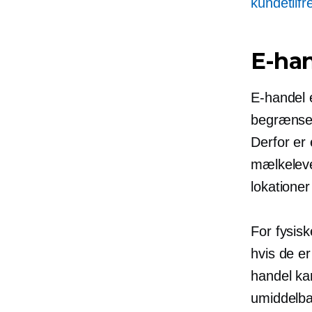
kundetilf
E-han
E-handel e
begrænset 
Derfor er
mælkeleve
lokatione
For fysisk
hvis de e
handel ka
umiddelb