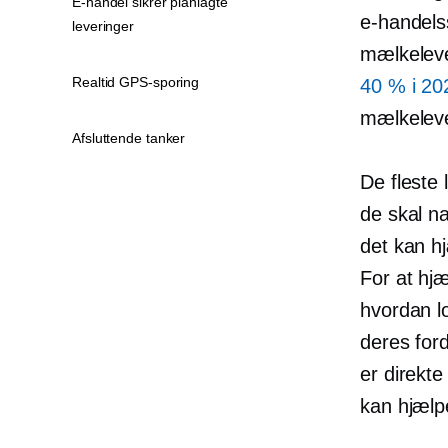
E-handel sikrer planlagte
e-handels
leveringer
mælkeleve
Realtid GPS-sporing
40 % i 20
mælkeleve
Afsluttende tanker
De fleste
de skal n
det kan hj
For at hjæ
hvordan l
deres ford
er direkte
kan hjælp