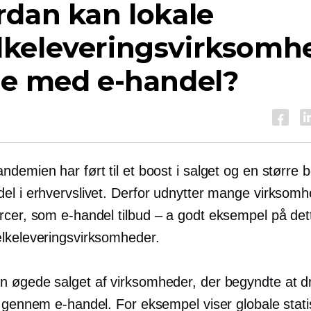
dan kan lokale
keleveringsvirksomh
de med e-handel?
demien har ført til et boost i salget og en større 
el i erhvervslivet. Derfor udnytter mange virksom
rcer, som e-handel
tilbud – a
godt eksempel på det
lkeleveringsvirksomheder.
 øgede salget af virksomheder, der begyndte at d
 gennem e-handel. For eksempel viser globale statis