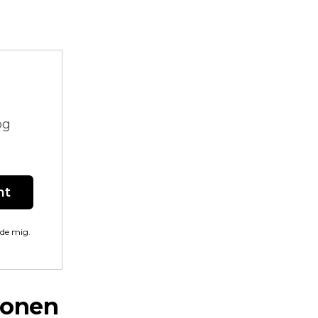
og
nt
lde mig.
ionen