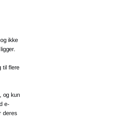
 og ikke
ligger.
il flere
e, og kun
d e-
r deres