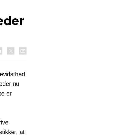
eder
bevidsthed
heder nu
te er
rive
tikker, at