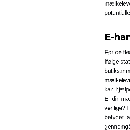
mælkeleve
potentiell
E-ha
Før de fle
Ifølge st
butiksanm
mælkeleve
kan hjælp
Er din mæl
venlige? H
betyder, a
gennemgå 