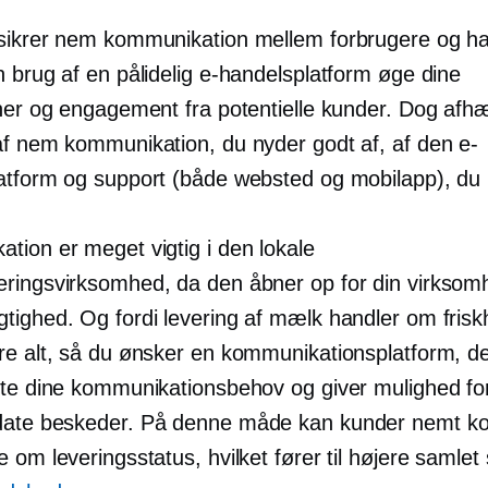
sikrer nem kommunikation mellem forbrugere og h
n brug af en pålidelig e-handelsplatform øge dine
oner og engagement fra potentielle kunder. Dog afh
af nem kommunikation, du nyder godt af, af den e-
atform og support (både websted og mobilapp), du 
tion er meget vigtig i den lokale
ringsvirksomhed, da den åbner op for din virksom
tighed. Og fordi levering af mælk handler om frisk
re alt, så du ønsker en kommunikationsplatform, de
tte dine kommunikationsbehov og giver mulighed for 
date
beskeder. På denne måde kan kunder nemt ko
 om leveringsstatus, hvilket fører til højere samlet 