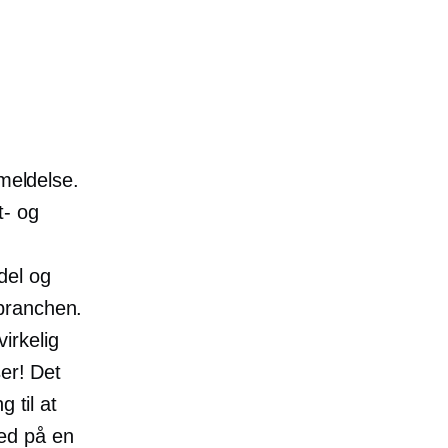
nmeldelse.
t- og
del og
branchen.
virkelig
er! Det
 til at
ed på en