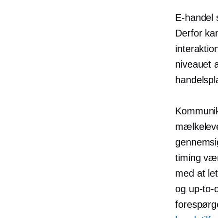
E-handel 
Derfor ka
interakti
niveauet 
handelspl
Kommunika
mælkeleve
gennemsig
timing væ
med at le
og
up-to-
forespørge