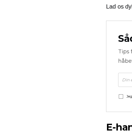
Lad os dyk
Så
Tips 
håbe
Jeg
E-ha