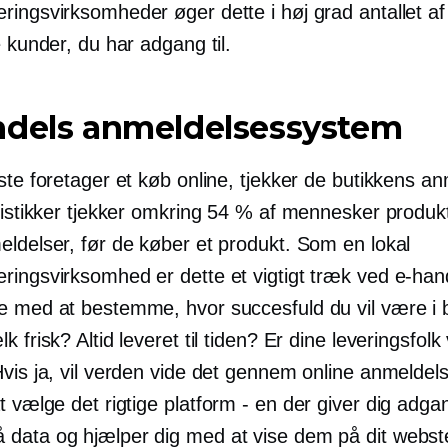
ringsvirksomheder øger dette i høj grad antallet af
e kunder, du har adgang til.
ndels anmeldelsessystem
ste foretager et køb online, tjekker de butikkens a
atistikker tjekker omkring 54 % af mennesker produk
eldelser, før de køber et produkt. Som en lokal
ringsvirksomhed er dette et vigtigt træk ved e-han
e med at bestemme, hvor succesfuld du vil være i 
k frisk? Altid leveret til tiden? Er dine leveringsfolk 
vis ja, vil verden vide det gennem online anmeldels
t vælge det rigtige
platform - en
der giver dig adgang
data og hjælper dig med at vise dem på dit webst