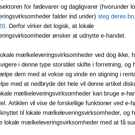
sektoren for fødevarer og dagligvarer (hvorunder lo
ringsvirksomheder falder ind under)
steg deres br
20
. Derfor virker det logisk, at lokale
ringsvirksomheder ønsker at udnytte e-handel.
 lokale mælkeleveringsvirksomheder ved dog ikke, 
avigere i denne type
storstilet
skifte i forretning, og
ælpe dem med at vokse og vinde en stigning i rentab
lpe med at nedbryde det hele vil denne artikel disk
okale mælkeleveringsvirksomheder kan bruge e-hand
el. Artiklen vil vise de forskellige funktioner ved e-
 knyttet til lokale mælkeleveringsvirksomheder, og
e lokale mælkeleveringsvirksomheder med at få su