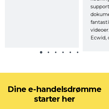
support
dokume
fantast
videoer
Ecwid, 
Dine e-handelsdrømme
starter her