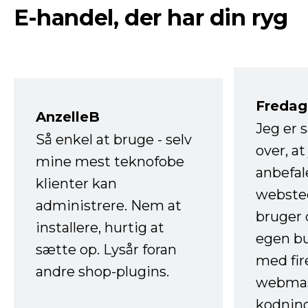
E-handel, der har din ryg
Fredag 
AnzelleB
Jeg er 
Så enkel at bruge - selv
over, at
mine mest teknofobe
anbefal
klienter kan
websted
administrere. Nem at
bruger 
installere, hurtig at
egen b
sætte op. Lysår foran
med fir
andre shop-plugins.
webmas
kodnin