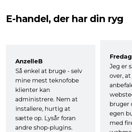
E-handel, der har din ryg
Fredag 
AnzelleB
Jeg er 
Så enkel at bruge - selv
over, at
mine mest teknofobe
anbefal
klienter kan
websted
administrere. Nem at
bruger 
installere, hurtig at
egen b
sætte op. Lysår foran
med fir
andre shop-plugins.