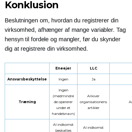
Konklusion
Beslutningen om, hvordan du registrerer din
virksomhed, afhænger af mange variabler. Tag
hensyn til fordele og mangler, før du skynder
dig at registrere din virksomhed.
Eneejer
LLC
Ansvarsbeskyttelse
Ingen
Ja
Ingen
(medmindre
Arkiver
Træning
de opererer
organisationens
A
under et
artikler
handelsnavn)
Al indkomst
Al indkomst
beskattes