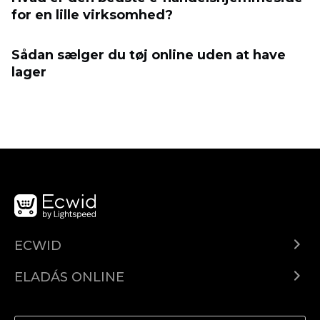
for en lille virksomhed?
Sådan sælger du tøj online uden at have
lager
ECWID
Ecwid.com
ELADÁS ONLINE
Árkalkuláció
Eladni mindenhol
Súgó
Eladás a Facebookon