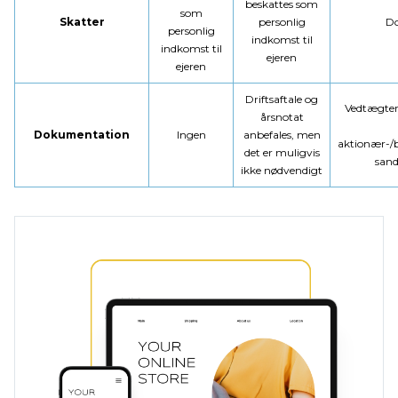
beskattes som
som
Skatter
personlig
Do
personlig
indkomst til
indkomst til
ejeren
ejeren
Driftsaftale og
Vedtægter
årsnotat
Dokumentation
Ingen
anbefales, men
aktionær-/b
det er muligvis
sand
ikke nødvendigt