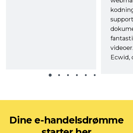
webmas
kodnin
support
dokume
fantast
videoer
Ecwid, 
Dine e-handelsdrømme
starter her