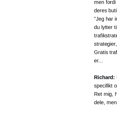
men fordi 
deres buti
"Jeg har i
du lytter 
trafikstra
strategier
Gratis tra
er...
Richard:
specifikt 
Ret mig, h
dele, men 