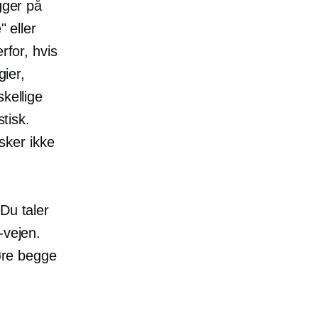
gger på
" eller
rfor, hvis
gier,
kellige
stisk.
esker ikke
 Du taler
-vejen.
gøre begge