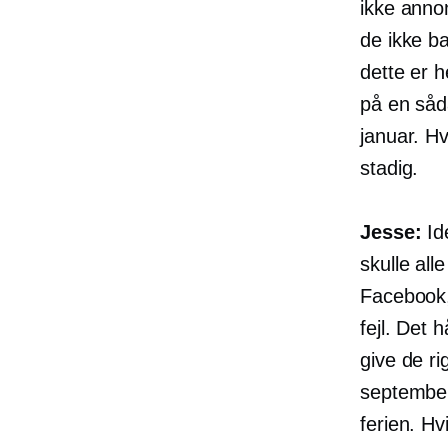
ikke annon
de ikke ba
dette er h
på en såda
januar. H
stadig.
Jesse:
Ide
skulle al
Facebook,
fejl. Det 
give de ri
september
ferien. Hv