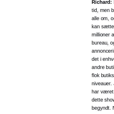
Richard:
tid, men b
alle om, og
kan sætte 
millioner 
bureau, o
annonceri
det i enhv
andre buti
flok butik
niveauer. 
har været 
dette sho
begyndt. 