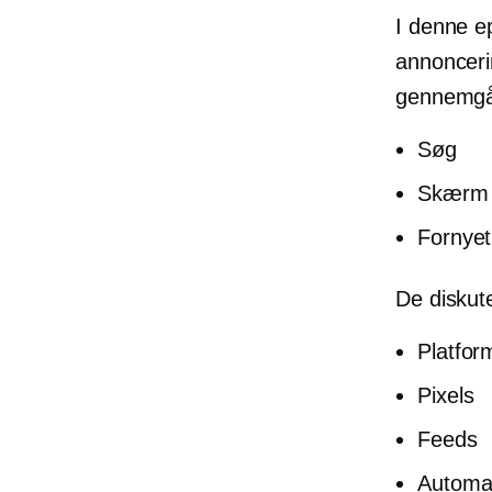
I denne e
annonceri
gennemgå
Søg
Skærm
Fornyet
De diskute
Platfor
Pixels
Feeds
Automat