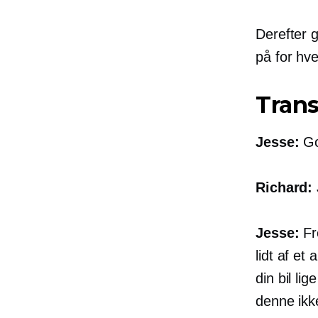
Derefter 
på for hv
Trans
Jesse:
Go
Richard:
Jesse:
Fr
lidt af et
din bil li
denne ikk