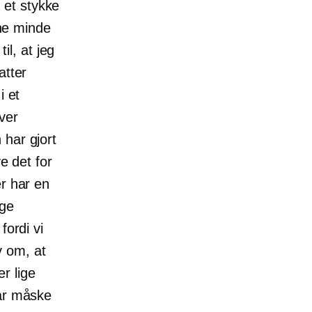
 et stykke
rne minde
il, at jeg
atter
i et
ver
 har gjort
e det for
er har en
nge
fordi vi
v om, at
r lige
har måske