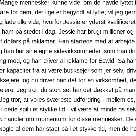
Mange mennesker kunne vide, om de havde lyttet i
are for dem, der lige er begyndt at lytte, vil jeg ge
 lade alle vide, hvorfor Jessie er yderst kvalificeret t
ham på stedet i dag. Jessie har brugt millioner og 
af dollars på reklamer. Han startede med at arbejde 
g han har sine egne sidevirksomheder, som han dri
ng mod, og han driver al reklame for Ecwid. Så han
er kapacitet fra at være butiksejer som jer selv, driv
ksejere, og nu driver han det for en virksomhed, d
sejere. Jeg tror, ​​du stort set har det dækket på ma
Jeg tror, ​​at vores sværeste udfordring - mellem os, 
i dette spil i et stykke tid - vil være at minde os sel
w handler om momentum for disse mennesker. De e
Nogle af dem har stået på i et stykke tid, men de 