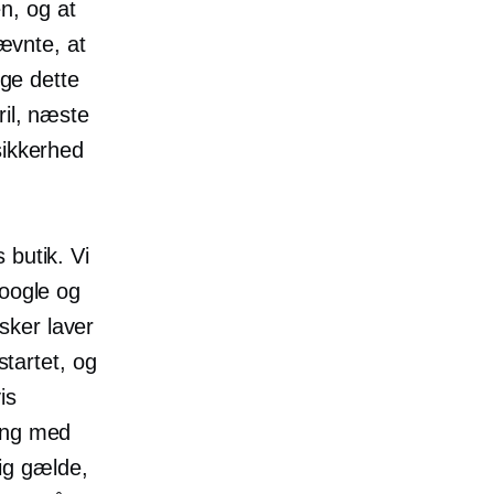
en, og at
nævnte, at
ige dette
ril, næste
sikkerhed
 butik. Vi
Google og
sker laver
startet, og
is
gang med
dig gælde,