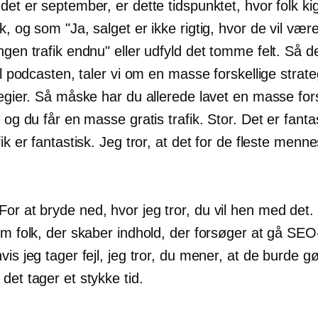
det er september, er dette tidspunktet, hvor folk ki
k, og som "Ja, salget er ikke rigtig, hvor de vil være
ngen trafik endnu" eller udfyld det tomme felt. Så de
til podcasten, taler vi om en masse forskellige strate
tegier. Så måske har du allerede lavet en masse fors
, og du får en masse gratis trafik. Stor. Det er fanta
fik er fantastisk. Jeg tror, ​​at det for de fleste menn
For at bryde ned, hvor jeg tror, ​​du vil hen med det.
om folk, der skaber indhold, der forsøger at gå SEO
vis jeg tager fejl, jeg tror, ​​du mener, at de burde 
det tager et stykke tid.