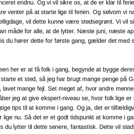
ceret endnu. Og vi vil sikre os, at de er klar til feri
re venter på at starte lige til ferien. Og selvom vi 
elligdage, vil dette kunne være stedsegrønt. Vi vil s
n måde for alle, at de lytter. Næste juni, næste ap
vis du hører dette for første gang, gælder det med 
en her er at få folk i gang, begynde at bygge deres
le starte et sted, så jeg har brugt mange penge på 
 lavet mange fejl. Set meget af, hvor andre menne
håber jeg at give
ekspert-niveau
se, hvor folk lige er 
gtige tips til at komme i gang. Og ja, det er tilfældigv
 lige nu. Så det er et godt tidspunkt at komme i 
is du lytter til dette senere, fantastisk. Dette vil sta