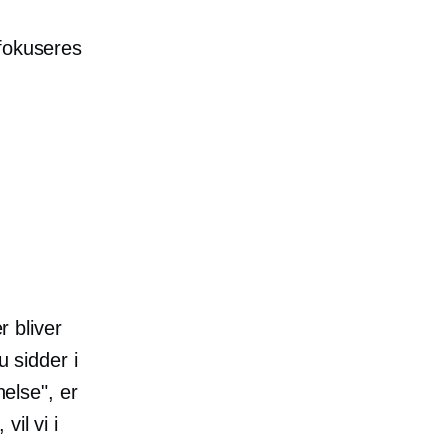
 fokuseres
 bliver
u sidder i
nelse", er
il vi i