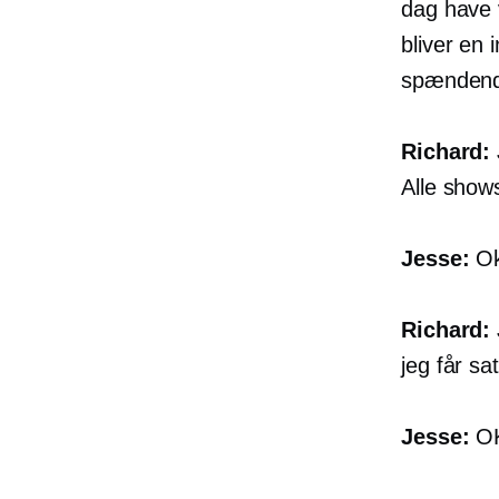
dag have v
bliver en i
spændende
Richard:
Alle shows
Jesse:
Ok
Richard:
jeg får sa
Jesse:
OK