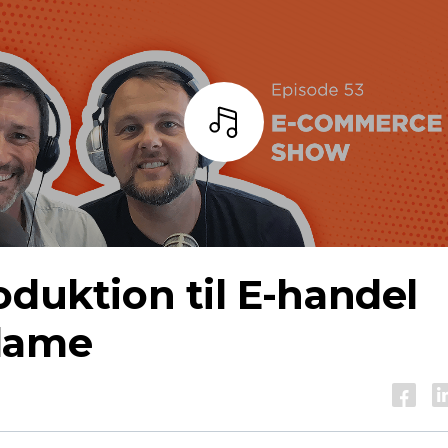
Lyt
oduktion til
E-handel
lame