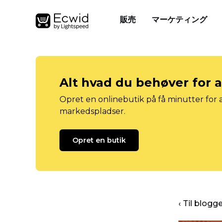
販売
マーケティング
Alt hvad du behøver for 
Opret en onlinebutik på få minutter for a
markedspladser.
Opret en butik
‹ Til blog