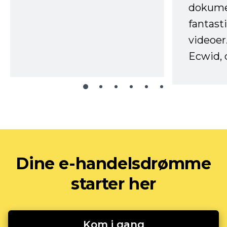
dokume
fantast
videoer
Ecwid, 
Dine e-handelsdrømme
starter her
Kom i gang