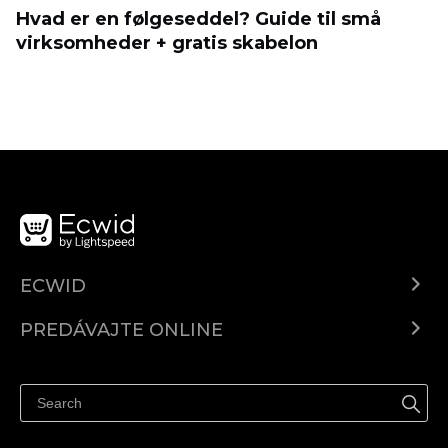
Hvad er en følgeseddel? Guide til små
virksomheder + gratis skabelon
ECWID
Ecwid.com
PREDÁVAJTE ONLINE
Cenník
Predaj všade
Centrum pomoci
Predávajte na Facebook
Predávať na Instagram