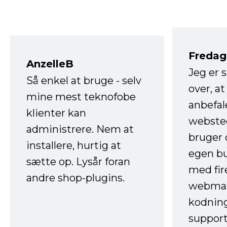
Fredag 
AnzelleB
Jeg er 
Så enkel at bruge - selv
over, at
mine mest teknofobe
anbefal
klienter kan
websted
administrere. Nem at
bruger 
installere, hurtig at
egen b
sætte op. Lysår foran
med fir
andre shop-plugins.
webmas
kodnin
support