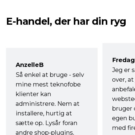
E-handel, der har din ryg
Fredag 
AnzelleB
Jeg er 
Så enkel at bruge - selv
over, at
mine mest teknofobe
anbefal
klienter kan
websted
administrere. Nem at
bruger 
installere, hurtig at
egen b
sætte op. Lysår foran
med fir
andre shop-plugins.