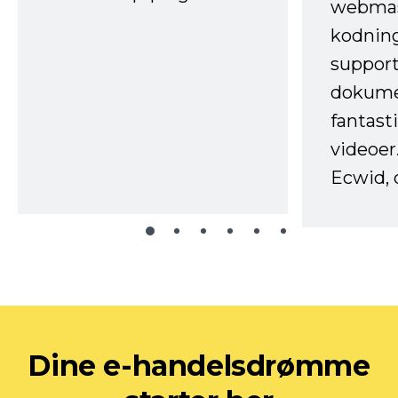
webmas
kodnin
support
dokume
fantast
videoer
Ecwid, 
Dine e-handelsdrømme