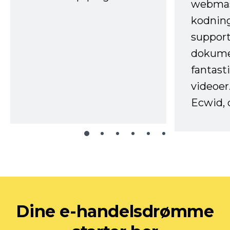
webmas
kodnin
support
dokume
fantast
videoer
Ecwid, 
Dine e-handelsdrømme