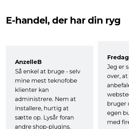
E-handel, der har din ryg
Fredag 
AnzelleB
Jeg er 
Så enkel at bruge - selv
over, at
mine mest teknofobe
anbefal
klienter kan
websted
administrere. Nem at
bruger 
installere, hurtig at
egen b
sætte op. Lysår foran
med fir
andre shop-plugins.