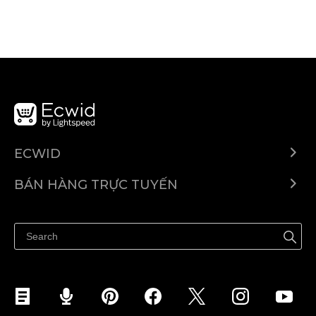
ECWID
Ecwid.com
BÁN HÀNG TRỰC TUYẾN
Trung tâm trợ giúp
Bán ở bất cứ đâu
Quảng bá ở bất cứ đâu
Kiểm soát mọi thứ