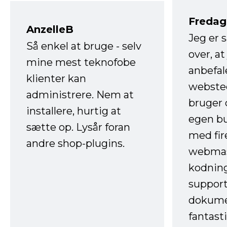
Fredag 
AnzelleB
Jeg er 
Så enkel at bruge - selv
over, at
mine mest teknofobe
anbefal
klienter kan
websted
administrere. Nem at
bruger 
installere, hurtig at
egen b
sætte op. Lysår foran
med fir
andre shop-plugins.
webmas
kodnin
support
dokume
fantast