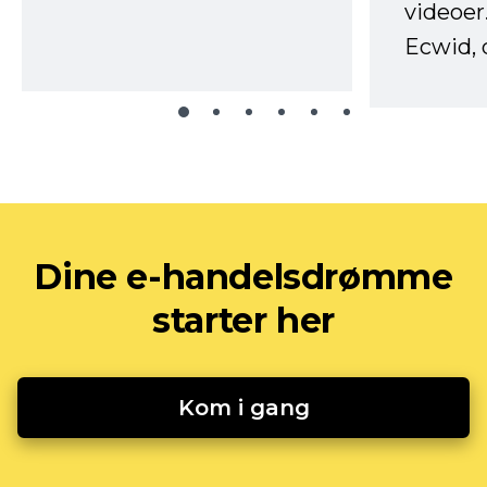
videoer
Ecwid, 
Dine e-handelsdrømme
starter her
Kom i gang