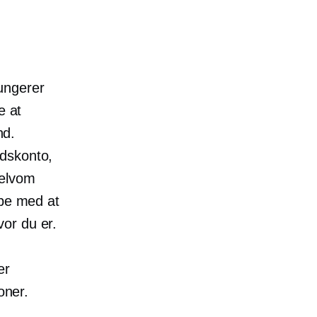
ungerer
e at
nd.
edskonto,
Selvom
lpe med at
or du er.
er
oner.