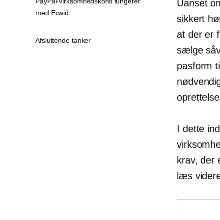
PayPal-virksomhedskonti fungerer
Uanset om
med Ecwid
sikkert h
at der er 
Afsluttende tanker
sælge såv
pasform ti
nødvendigt
oprettelse
I dette i
virksomhe
krav, der
læs vider