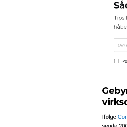
Så
Tips 
håbe
Jeg
Geby
virk
Ifølge
Con
sende 200