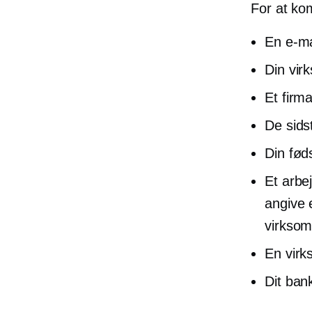
For at ko
En e-ma
Din vir
Et firm
De sidst
Din fød
Et arbe
angive 
virksom
En virk
Dit ba