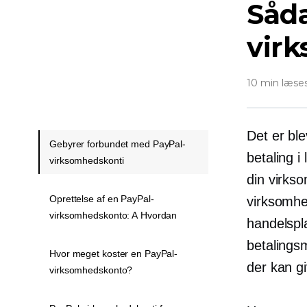
Såda
vir
10 min læse
Det er bl
Gebyrer forbundet med PayPal-
betaling i
virksomhedskonti
din virkso
Oprettelse af en PayPal-
virksomhe
virksomhedskonto: A Hvordan
handelspl
betalings
Hvor meget koster en PayPal-
der kan gi
virksomhedskonto?