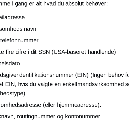
mme i gang er alt hvad du absolut behøver:
iladresse
ksomheds navn
atelefonnummer
e fire cifre i dit SSN
(USA-baseret
handlende)
selsdato
jdsgiveridentifikationsnummer (EIN) (Ingen behov fo
et EIN, hvis du valgte en enkeltmandsvirksomhed 
hedstype)
somhedsadresse (eller hjemmeadresse).
nknavn, routingnummer og kontonummer.