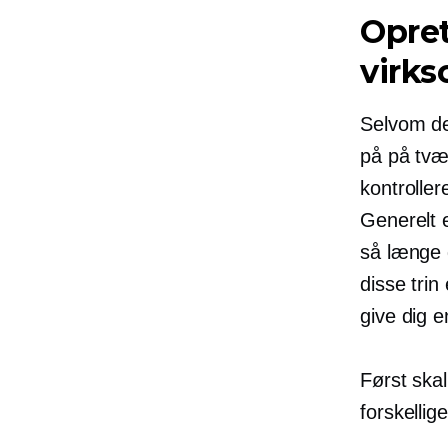
Opret
virk
Selvom de
på på tvær
kontroller
Generelt 
så længe 
disse tri
give dig 
Først ska
forskellig