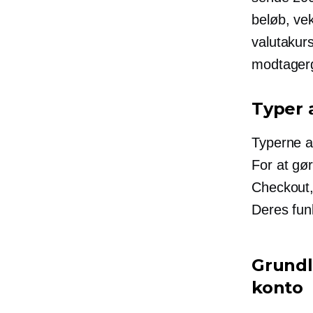
beløb, vek
valutakur
modtager
Typer 
Typerne a
For at gø
Checkout
Deres funk
Grundl
konto