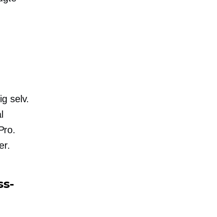
g selv.
l
Pro.
er.
ss-