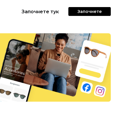
Започнете тук
Започнете