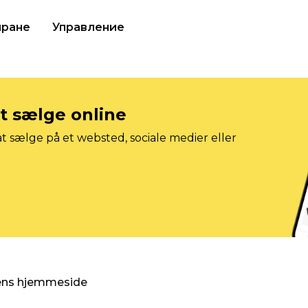
иране
Управление
at sælge online
t sælge på et websted, sociale medier eller
gens hjemmeside