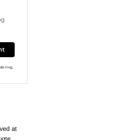
og
nt
lde mig.
ved at
ugte