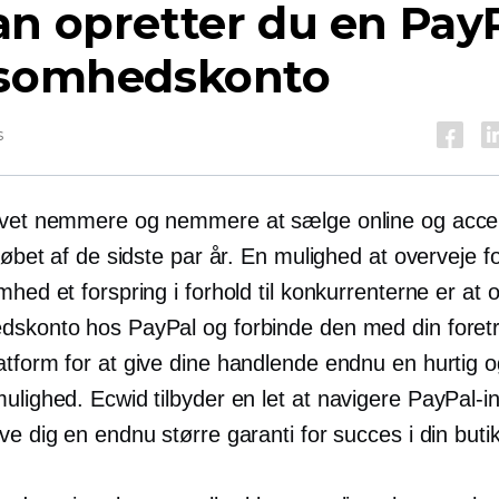
n opretter du en PayP
ksomhedskonto
s
evet nemmere og nemmere at sælge online og acce
 løbet af de sidste par år. En mulighed at overveje fo
mhed et forspring i forhold til konkurrenterne er at 
dskonto hos PayPal og forbinde den med din foret
atform for at give dine handlende endnu en hurtig 
mulighed. Ecwid tilbyder en
let at navigere
PayPal-in
ve dig en endnu større garanti for succes i din butik