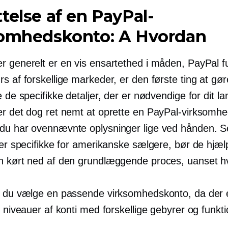
telse af en PayPal-
somhedskonto: A
Hvordan
r generelt er en vis ensartethed i måden, PayPal f
s af forskellige markeder, er den første ting at gør
e de specifikke detaljer, der er nødvendige for dit la
er det dog ret nemt at oprette en PayPal-virksomh
du har ovennævnte oplysninger lige ved hånden. 
n er specifikke for amerikanske sælgere, bør de hjæ
en
kørt ned
af den grundlæggende proces, uanset hv
l du vælge en passende virksomhedskonto, da der 
e niveauer af konti med forskellige gebyrer og funkti