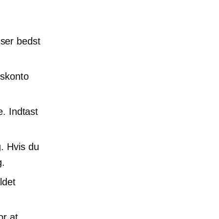
ser bedst
dskonto
. Indtast
. Hvis du
g.
ldet
or at