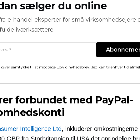
dan sælger du online
fra
e-handel
eksperter for små virksomhedsejere 
fulde iværksættere.
Abonneme
 giver samtykke til at modtage Ecwid nyhedsbrev. Jeg kan til enhver tid afme
rer forbundet med PayPal-
somhedskonti
sumer Intelligence Ltd
, inkluderer omkostningerne 
0 GBP fra Storbritannien til USA det oprindelige br