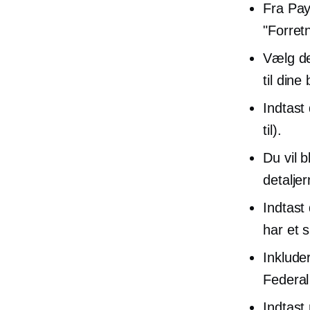
Fra Pay
"Forret
Vælg de
til dine
Indtast
til).
Du vil 
detalje
Indtast
har et s
Inklude
Federal
Indtast