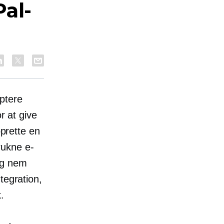
al-
ptere
r at give
oprette en
rukne e-
og nem
tegration,
.