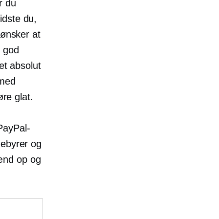
r du
idste du,
 ønsker at
n god
et absolut
 med
øre glat.
 PayPal-
gebyrer og
ænd op og