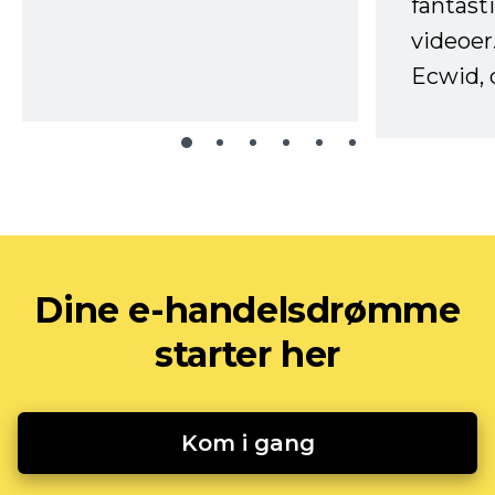
fantast
videoer
Ecwid, 
Dine e-handelsdrømme
starter her
Kom i gang