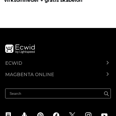
virksomheder + gratis skabelon
ECWID
Ecwid.com
MAGBENTA ONLINE
Help center
Ibenta kahit saan
Ibenta sa Facebook