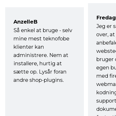
Fredag 
AnzelleB
Jeg er 
Så enkel at bruge - selv
over, at
mine mest teknofobe
anbefal
klienter kan
websted
administrere. Nem at
bruger 
installere, hurtig at
egen b
sætte op. Lysår foran
med fir
andre shop-plugins.
webmas
kodnin
support
dokume