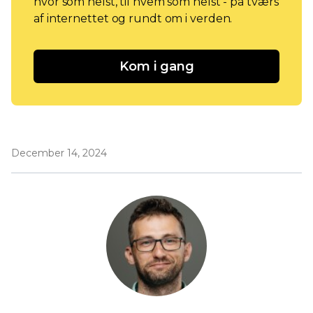
hvor som helst, til hvem som helst - på tværs
af internettet og rundt om i verden.
Kom i gang
December 14, 2024