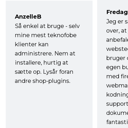
Fredag 
AnzelleB
Jeg er 
Så enkel at bruge - selv
over, at
mine mest teknofobe
anbefal
klienter kan
websted
administrere. Nem at
bruger 
installere, hurtig at
egen b
sætte op. Lysår foran
med fir
andre shop-plugins.
webmas
kodnin
support
dokume
fantast