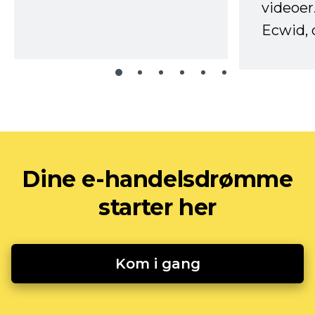
videoer
Ecwid, 
Dine e-handelsdrømme
starter her
Kom i gang