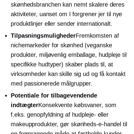
skønhedsbranchen kan nemt skalere deres
aktiviteter, uanset om I forgrener jer til nye
produktlinjer eller sender internationalt.
Tilpasningsmuligheder
Fremkomsten af ​​
nichemarkeder for skønhed (veganske
produkter,
miljøvenlig
emballage, hudpleje til
specifikke hudtyper) skaber plads til, at
virksomheder kan skille sig ud og få kontakt
med passionerede målgrupper.
Potentiale for tilbagevendende
indtægter
Konsekvente købsvaner, som
f.eks. genopfyldning af hudpleje- eller
makeupprodukter, gør skønheds-e-handel til
en fremragende måde at fastholde kunder