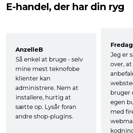
E-handel, der har din ryg
Fredag 
AnzelleB
Jeg er 
Så enkel at bruge - selv
over, at
mine mest teknofobe
anbefal
klienter kan
websted
administrere. Nem at
bruger 
installere, hurtig at
egen b
sætte op. Lysår foran
med fir
andre shop-plugins.
webmas
kodnin