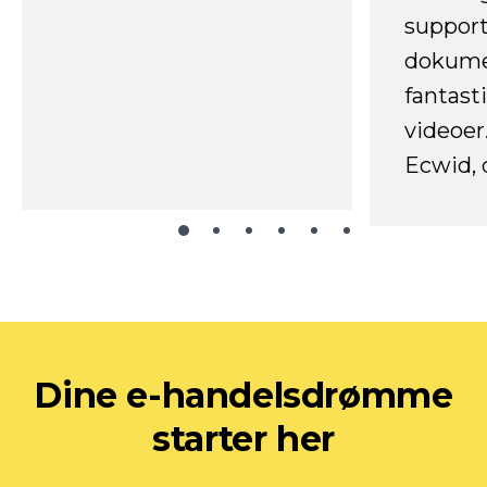
support
dokume
fantast
videoer
Ecwid, 
Dine e-handelsdrømme
starter her