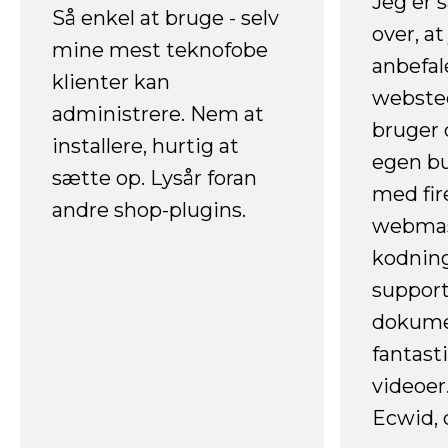
Jeg er 
Så enkel at bruge - selv
over, at
mine mest teknofobe
anbefal
klienter kan
websted
administrere. Nem at
bruger 
installere, hurtig at
egen b
sætte op. Lysår foran
med fir
andre shop-plugins.
webmas
kodnin
support
dokume
fantast
videoer
Ecwid, 