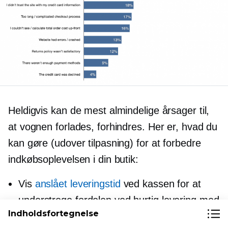
Heldigvis kan de mest almindelige årsager til,
at vognen forlades, forhindres. Her er, hvad du
kan gøre (udover tilpasning) for at forbedre
indkøbsoplevelsen i din butik:
Vis
anslået leveringstid
ved kassen for at
understrege fordelen ved hurtig levering med
Indholdsfortegnelse
det samme.