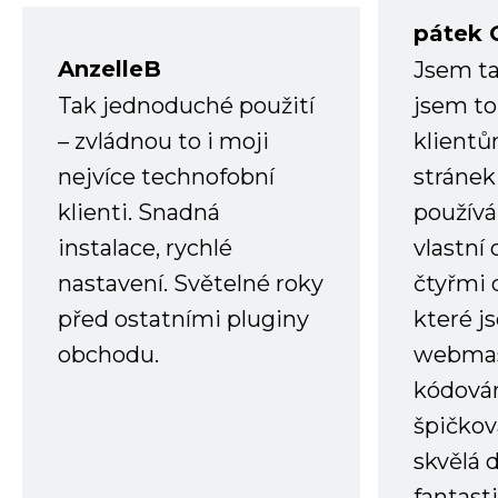
pátek 
AnzelleB
Jsem ta
Tak jednoduché použití
jsem to
– zvládnou to i moji
klient
nejvíce technofobní
stránek 
klienti. Snadná
používá
instalace, rychlé
vlastní
nastavení. Světelné roky
čtyřmi 
před ostatními pluginy
které j
obchodu.
webmas
kódování
špičkov
skvělá
fantast