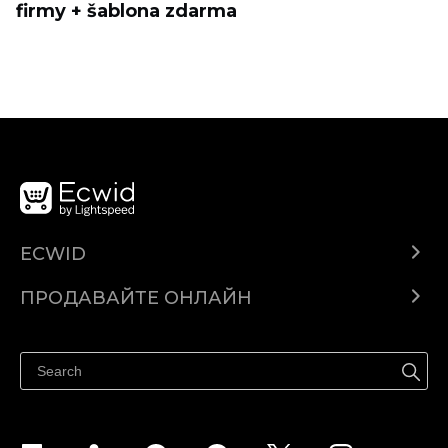
firmy + šablona zdarma
ECWID
Ecwid.com
ПРОДАВАЙТЕ ОНЛАЙН
Помощен център
Продават навсякъде
Продавайте във Facebook
Продавайте в Instagram