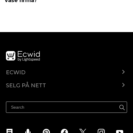
vaše firma?
ECWID
Ecwid.com
SELG PÅ NETT
Pris
Selg hvor som helst
Hjelpesenter
Selg på Facebook
Selg på Instagram