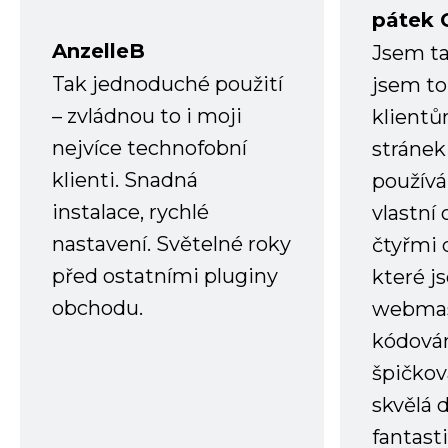
pátek 
AnzelleB
Jsem ta
Tak jednoduché použití
jsem to
– zvládnou to i moji
klient
nejvíce technofobní
stránek 
klienti. Snadná
používá
instalace, rychlé
vlastní
nastavení. Světelné roky
čtyřmi 
před ostatními pluginy
které j
obchodu.
webmas
kódování
špičkov
skvělá
fantast