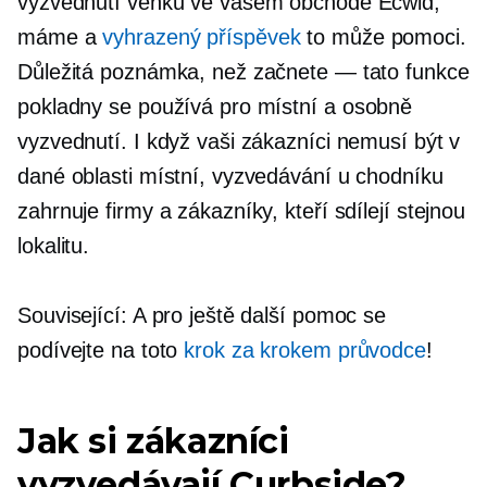
vyzvednutí venku ve vašem obchodě Ecwid,
máme a
vyhrazený příspěvek
to může pomoci.
Důležitá poznámka, než začnete — tato funkce
pokladny se používá pro místní a
osobně
vyzvednutí. I když vaši zákazníci nemusí být v
dané oblasti místní, vyzvedávání u chodníku
zahrnuje firmy a zákazníky, kteří sdílejí stejnou
lokalitu.
Související: A pro ještě další pomoc se
podívejte na toto
krok za krokem
průvodce
!
Jak si zákazníci
vyzvedávají Curbside?