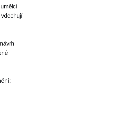
 umělci
i vdechují
 návrh
lené
mění: