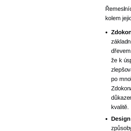
Řemeslníc
kolem jej
Zdokon
základn
dřevem,
že k ús
zlepšov
po mnoh
Zdokona
důkazem
kvalitě.
Design
způsoby