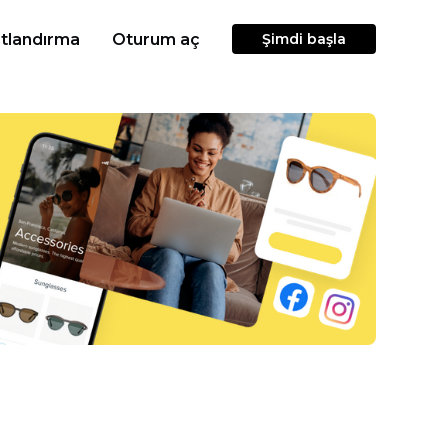
atlandırma
Oturum aç
Şimdi başla