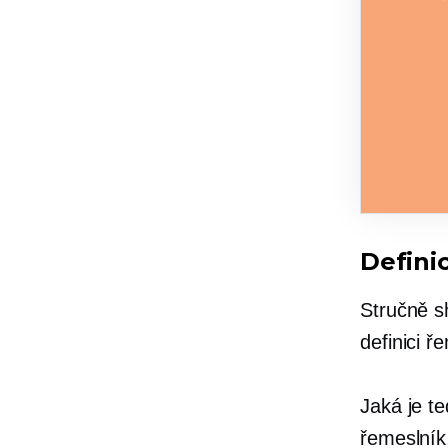
Defini
Stručně s
definici ř
Jaká je t
řemeslník