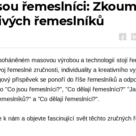
sou řemeslníci: Zkou
ivých řemeslníků
poháněném masovou výrobou a technologií stojí ře
oj řemeslné zručnosti, individuality a kreativního vy
gový příspěvek se ponoří do říše řemeslníků a odp
o "Co jsou řemeslníci?", "Co dělají řemeslníci?" "J
emeslníků?" a "Co dělají řemeslníci?".
e k nám a objevte fascinující svět těchto zručných