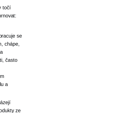
 točí
hrnovat:
pracuje se
m, chápe,
 a
i, často
ím
lu a
ázejí
rodukty ze