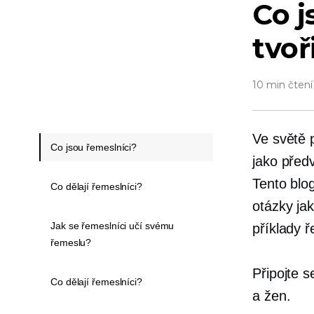
Co j
tvoř
10 min čtení
Ve světě 
Co jsou řemeslníci?
jako předv
Tento blo
Co dělají řemeslníci?
otázky jak
Jak se řemeslníci učí svému
příklady ř
řemeslu?
Připojte s
Co dělají řemeslníci?
a žen.