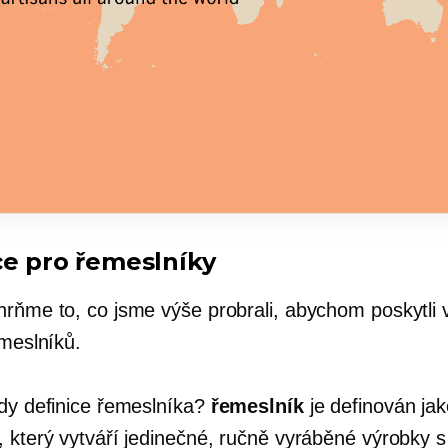
ce pro řemeslníky
hrňme to, co jsme výše probrali, abychom poskytli 
emeslníků.
edy definice řemeslníka?
řemeslník
je definován ja
, který vytváří jedinečné, ručně vyráběné výrobky s