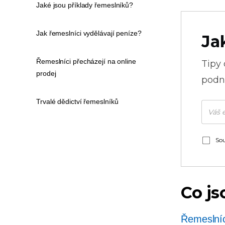
Jaké jsou příklady řemeslníků?
Jak řemeslníci vydělávají peníze?
Ja
Řemeslníci přecházejí na online
Tipy
prodej
podni
Trvalé dědictví řemeslníků
Sou
Co js
Řemeslníc