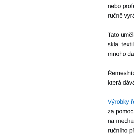
nebo profe
ručně vyr
Tato uměl
skla, text
mnoho dal
Řemeslníc
která dává
Výrobky ř
za pomoci
na mechan
ručního p