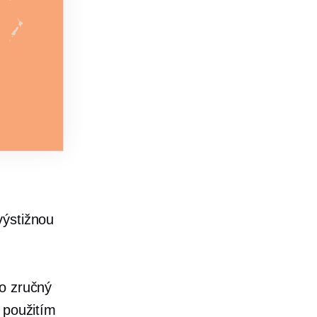
výstižnou
ko zručný
 použitím