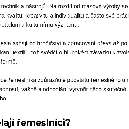
h technik a nástrojů. Na rozdíl od masové výroby se
a kvalitu, kreativitu a individualitu a často své prác
etailům a kulturnímu významu.
mesla sahají od hrnčířství a zpracování dřeva až po
kaní textilií, což svědčí o hlubokém závazku k zvo
 formě.
nice řemeslníka zdůrazňuje podstatu řemeslného u
dností, vášně a odhodlání vytvořit něco skutečně
ho.
lají řemeslníci?