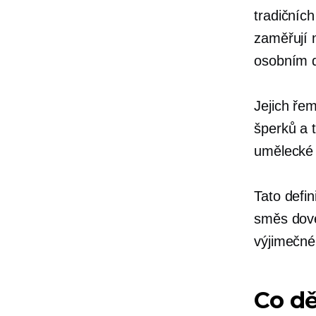
tradičníc
zaměřují n
osobním d
Jejich ře
šperků a t
umělecké
Tato defi
směs dove
výjimečné
Co dě