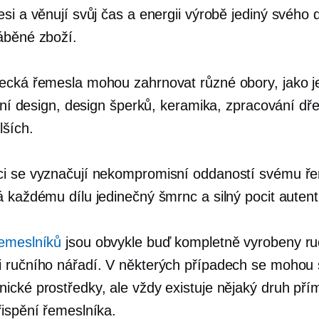
si a věnují svůj čas a energii výrobě
jediný svého 
áběné zboží.
ecká řemesla mohou zahrnovat různé obory, jako j
ilní design, design šperků, keramika, zpracování dř
ších.
i se vyznačují nekompromisní oddaností svému ře
 každému dílu jedinečný šmrnc a silný pocit autenti
emeslníků
jsou obvykle buď kompletně vyrobeny r
 ručního nářadí. V některých případech se mohou 
ické prostředky, ale vždy existuje nějaký druh př
řispění řemeslníka.