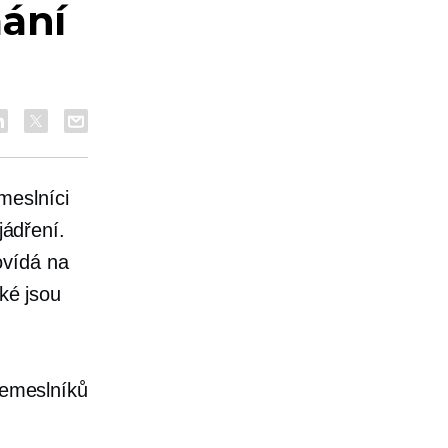
mání
meslníci
jádření.
ovídá na
aké jsou
 řemeslníků