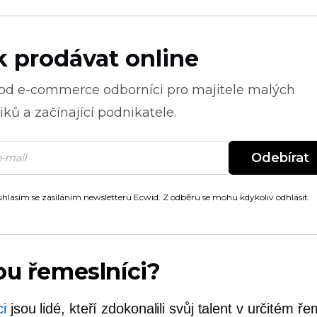
k prodávat online
 od
e-commerce
odborníci pro majitele malých
ků a začínající podnikatele.
Odebírat
hlasím se zasíláním newsletteru Ecwid. Z odběru se mohu kdykoliv odhlásit.
ou řemeslníci?
i
jsou lidé, kteří zdokonalili svůj talent v určitém ř