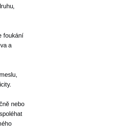
druhu,
e foukání
eva a
meslu,
city.
učně nebo
spoléhat
ímého