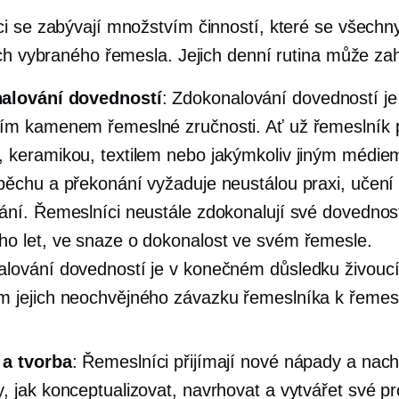
i se zabývají množstvím činností, které se všechny
ich vybraného řemesla. Jejich denní rutina může za
alování dovedností
: Zdokonalování dovedností je
ím kamenem řemeslné zručnosti. Ať už řemeslník 
 keramikou, textilem nebo jakýmkoliv jiným médie
pěchu a překonání vyžaduje neustálou praxi, učení
ání. Řemeslníci neustále zdokonalují své dovednost
o let, ve snaze o dokonalost ve svém řemesle.
lování dovedností je v konečném důsledku živouc
 jejich neochvějného závazku řemeslníka k řemes
 a tvorba
: Řemeslníci přijímají nové nápady a nach
, jak konceptualizovat, navrhovat a vytvářet své p