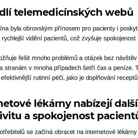
dlí telemedicínských webů
ína byla obrovským přínosem pro pacienty i poskyt
rychlejší vidění pacientů, což zvyšuje spokojenost 
žňuje řešit mnoho problémů a otázek bez návštěv
 stranám v mnoha případech šetří čas a peníze. T
fektivnější rutinní péči, jako je doplňování receptů
netové lékárny nabízejí další
ivitu a spokojenost pacient
třebitelů se začíná obracet na internetové lékárny