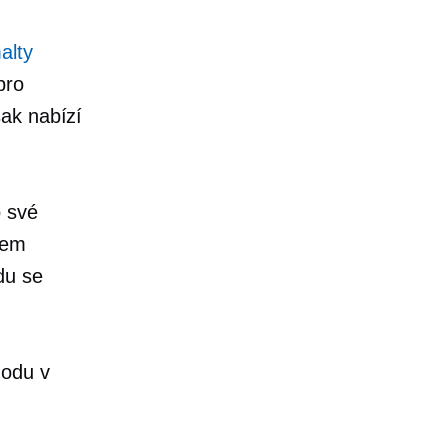
alty
pro
šak nabízí
o své
rem
du se
d
hodu v