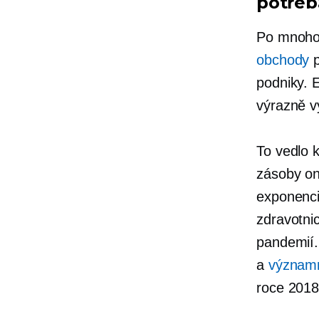
potře
Po mnoho 
obchody
p
podniky. 
výrazně v
To vedlo 
zásoby on
exponenci
zdravotni
pandemií.
a
význam
roce 2018 