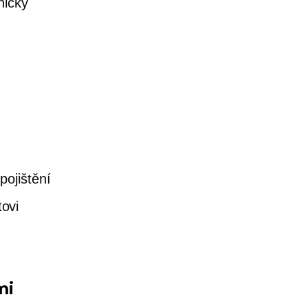
nický
pojištění
tovi
mi