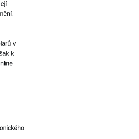
ejí
nění.
larů v
šak k
nline
ronického