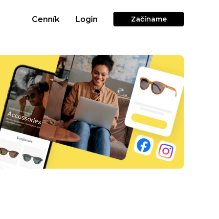
Cenník
Login
Začíname