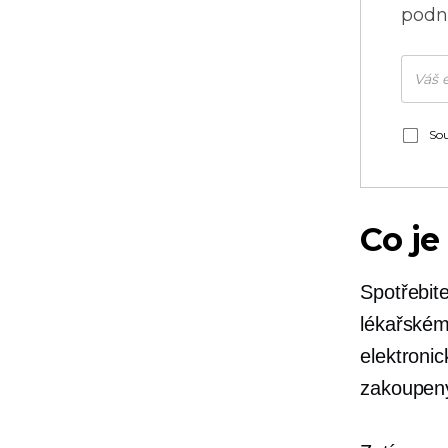
podni
Sou
Co je
Spotřebite
lékařském
elektroni
zakoupený