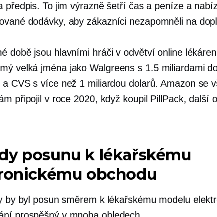
 předpis. To jim výrazně šetří čas a peníze a nabíz
ované dodávky, aby zákazníci nezapomněli na dopl
é době jsou hlavními hráči v odvětví online lékáren
ámý
velká jména jako Walgreens s 1.5 miliardami do
 a CVS s více než 1 miliardou dolarů. Amazon se v
m připojil v roce 2020, když koupil PillPack, další o
dy posunu k lékařskému
tronickému obchodu
ky by byl posun směrem k lékařskému modelu elekt
ání prospěšný v mnoha ohledech.