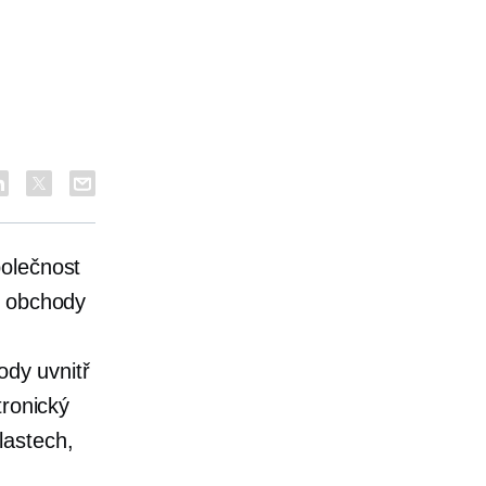
polečnost
e obchody
ody uvnitř
tronický
lastech,