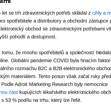
bami
let se trh zdravotnických potřeb skládal z
cihly a m
ro spotřebitele a distributory a obchodní zástupce 
Elektronický obchod se zdravotnickými potřebami v
yšší pohodlí a dostupnost.
k tomu, že mnoho spotřebitelů a společností hledal
line. Globální pandemie COVID byla hnacím fakto
álního rozmachu B2C a B2B elektronického obcho
ckým materiálem. Tento posun však začal roky pře
 Podle Adroit Marketing Research byly nemocnice
nou část
kupujících lékařského elektronického obc
s 53 % podílu na trhu, který lze řešit.