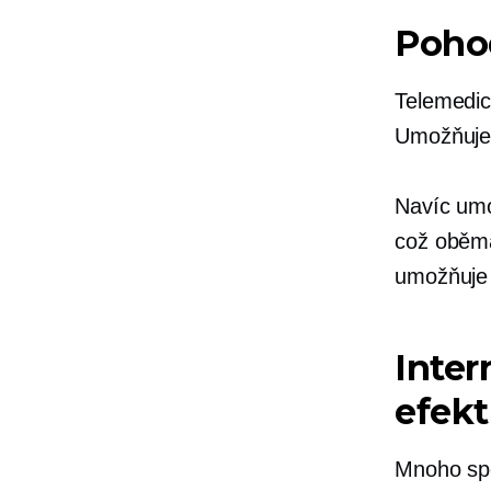
Poho
Telemedic
Umožňuje 
Navíc umo
což oběma
umožňuje e
Inter
efekt
Mnoho spo