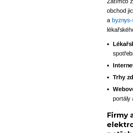
Zatímco z
obchod ji
a
byznys-s
lékařskéh
Lékařs
spotřeb
Interne
Trhy z
Webové
portály
Firmy a
elektr