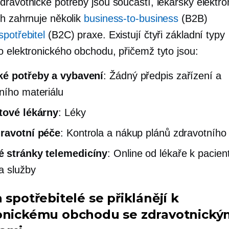
dravotnické potřeby jsou součástí, lékařský elektro
ch zahrnuje několik
business-to-business
(B2B)
potřebitel
(B2C) praxe. Existují čtyři základní typy
o elektronického obchodu, přičemž tyto jsou:
ké potřeby a vybavení
:
Žádný předpis
zařízení a
ního materiálu
tové lékárny
: Léky
dravotní péče
: Kontrola a nákup plánů zdravotního 
 stránky telemedicíny
: Online
od lékaře k pacien
 a služby
 spotřebitelé se přiklánějí k
onickému obchodu se zdravotnický