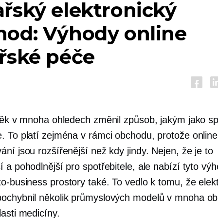
řský elektronický
hod: Výhody online
řské péče
 věk v mnoha ohledech změnil způsob, jakým jako s
. To platí zejména v rámci obchodu, protože onlin
ní jsou rozšířenější než kdy jindy. Nejen, že je to
 a pohodlnější pro spotřebitele, ale nabízí tyto výh
to-business
prostory také. To vedlo k tomu, že elek
ochybnil několik průmyslových modelů v mnoha ob
asti medicíny.