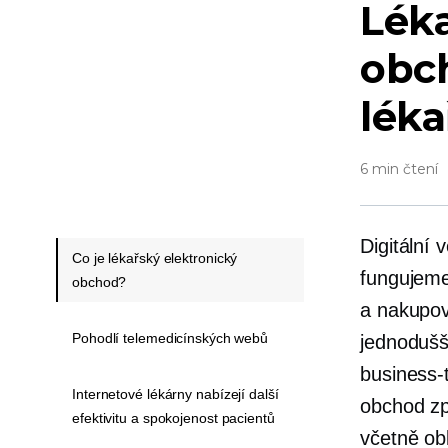
Léka
obc
léka
6 min čtení
Digitální
Co je lékařský elektronický
fungujeme
obchod?
a nakupová
Pohodlí telemedicínských webů
jednodušší
business-
Internetové lékárny nabízejí další
obchod zp
efektivitu a spokojenost pacientů
včetně obl