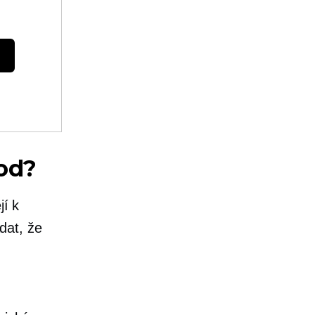
hod?
jí k
dat, že