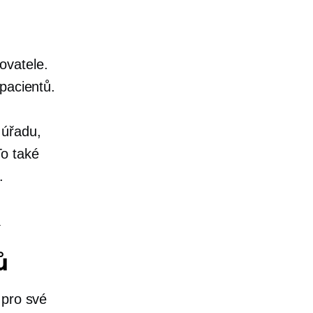
ovatele.
pacientů.
 úřadu,
o také
.
ů
 pro své