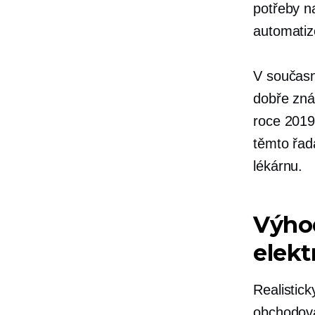
potřeby na
automatiz
V současn
dobře zn
roce 2019
těmto řadá
lékárnu.
Výho
elek
Realistic
obchodov