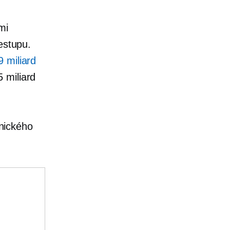
mi
estupu.
 miliard
 miliard
onického