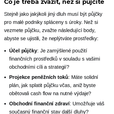
Co je třeba zvážit, než si půjčíte
Stejně jako jakýkoli jiný dluh musí být půjčky
pro malé podniky spláceny s úroky. Než si
vezmete půjčku, zvažte následující body,
abyste se ujistili, že neplýtváte prostředky:
Účel půjčky
: Je zamýšlené použití
finančních prostředků v souladu s vašimi
obchodními cíli a strategií?
Projekce peněžních toků
: Máte solidní
plán, jak splatit půjčku včas, aniž byste
obětovali cash flow na nutné výdaje?
Obchodní finanční zdraví
: Umožňuje váš
současný finanční stav další dluhy?