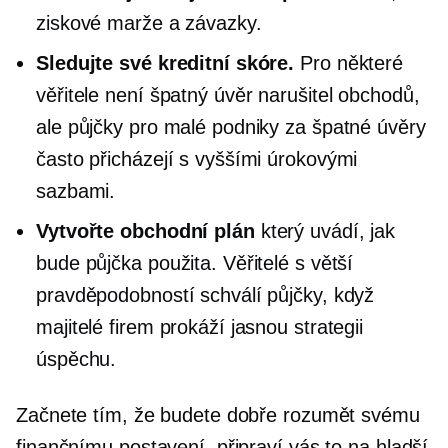
ziskové marže a závazky.
Sledujte své kreditní skóre.
Pro některé
věřitele není špatný úvěr
narušitel obchodů,
ale půjčky pro malé podniky za špatné úvěry
často přicházejí s vyššími úrokovými
sazbami.
Vytvořte obchodní plán
který uvádí, jak
bude půjčka použita. Věřitelé s větší
pravděpodobností schválí půjčky, když
majitelé firem prokáží jasnou strategii
úspěchu.
Začnete tím, že budete dobře rozumět svému
finančnímu postavení, připraví vás to na hladší