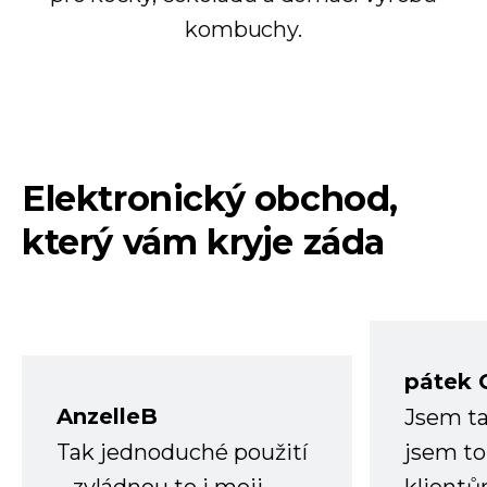
kombuchy.
Elektronický obchod,
který vám kryje záda
pátek 
AnzelleB
Jsem ta
Tak jednoduché použití
jsem to
– zvládnou to i moji