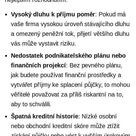
Vysoký
dluhu k příjmu
poměr
: Pokud má
vaše firma vysokou úroveň stávajícího dluhu
a omezený peněžní tok, přijetí většího dluhu
vás může vystavit riziku.
Nedostatek podnikatelského plánu nebo
finančních projekcí
: Bez pevného plánu,
jak budete používat finanční prostředky a
vytvářet příjmy ke splacení půjčky, to mohou
věřitelé považovat za příliš riskantní na to,
aby to schválili.
Špatná kreditní historie
: Nízké osobní
nebo obchodní kreditní skóre může ztížit
získání půjčky nebo vést k vyšším úrokovým