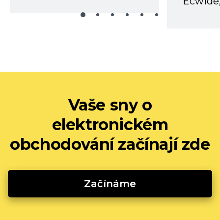
Ecwide,
Vaše sny o
elektronickém
obchodování začínají zde
Začínáme