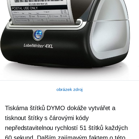
obrázek zdroj
Tiskárna štítků DYMO dokáže vytvářet a
tisknout štítky s čárovými kódy
nepředstavitelnou rychlostí 51 štítků každých
60 sekund. Dalším zajímavým faktem o této