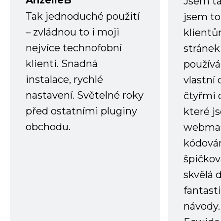
AnzelleB
Jsem ta
Tak jednoduché použití
jsem to
– zvládnou to i moji
klient
nejvíce technofobní
stránek 
klienti. Snadná
používá
instalace, rychlé
vlastní
nastavení. Světelné roky
čtyřmi 
před ostatními pluginy
které j
obchodu.
webmas
kódování
špičkov
skvělá
fantast
návody.