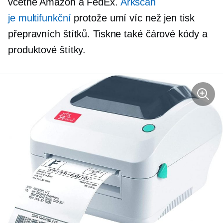
včetně Amazon a FedEx.
Arkscan
je
multifunkční
protože umí víc než jen tisk
přepravních štítků. Tiskne také čárové kódy a
produktové štítky.