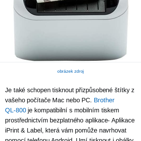
obrázek zdroj
Je také schopen tisknout přizpůsobené štítky z
vašeho počítače Mac nebo PC.
Brother
QL-800
je kompatibilní s mobilním tiskem
prostřednictvím bezplatného
aplikace-
Aplikace
iPrint & Label, která vám pomůže navrhovat
pomocí telefonu Android. Umí tisknout i obálky,