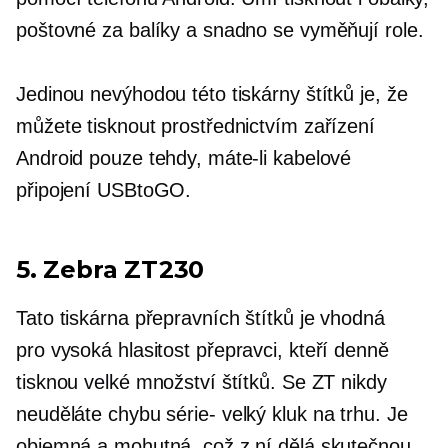
poštovné za balíky a snadno se vyměňují role.
Jedinou nevýhodou této tiskárny štítků je, že
můžete tisknout prostřednictvím zařízení
Android pouze tehdy, máte-li kabelové
připojení USBtoGO.
5. Zebra ZT230
Tato tiskárna přepravních štítků je vhodná
pro
vysoká hlasitost
přepravci, kteří denně
tisknou velké množství štítků. Se ZT nikdy
neuděláte chybu
série-
velký kluk na trhu. Je
objemná a mohutná, což z ní dělá skutečnou