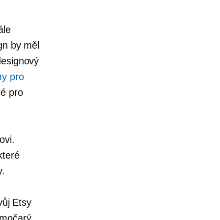
ále
gn by měl
designový
my pro
lé pro
ovi.
které
y.
vůj Etsy
ímočarý.