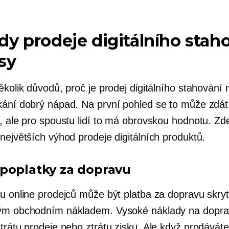
y prodeje digitálního stah
sy
ěkolik důvodů, proč je prodej digitálního stahování 
kání dobrý nápad. Na první pohled se to může zdát
í, ale pro spoustu lidí to má obrovskou hodnotu. Zd
největších výhod prodeje digitálních produktů.
poplatky za dopravu
nu online prodejců může být platba za dopravu skr
ným obchodním nákladem. Vysoké náklady na dopr
trátu prodeje nebo ztrátu zisku. Ale když prodáváte 