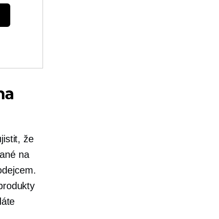
na
stit, že
vané na
odejcem.
produkty
dáte