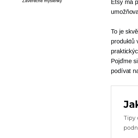
Závěrečné myšlenky
Etsy má 
umožňoval 
To je skv
produktů 
praktickýc
Pojďme si 
podívat n
Ja
Tipy
podni