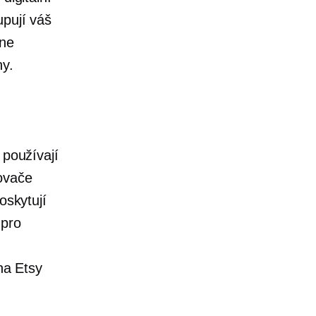
upují váš
ine
ny.
 používají
novače
oskytují
 pro
na Etsy