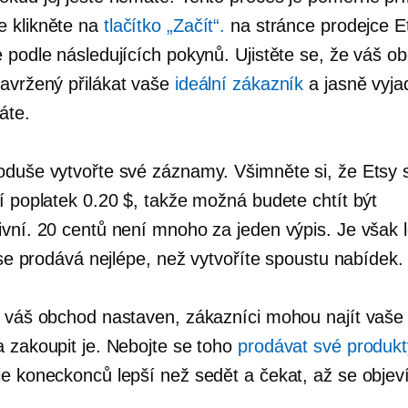
 klikněte na
tlačítko „Začít“.
na stránce prodejce E
e podle následujících pokynů. Ujistěte se, že váš o
navržený
přilákat vaše
ideální zákazník
a jasně vyjad
áte.
oduše vytvořte své záznamy. Všimněte si, že Etsy s
ní poplatek 0.20 $, takže možná budete chtít být
ivní. 20 centů není mnoho za jeden výpis. Je však 
o se prodává nejlépe, než vytvoříte spoustu nabídek.
e váš obchod nastaven, zákazníci mohou najít vaše d
a zakoupit je. Nebojte se toho
prodávat své produkt
je koneckonců lepší než sedět a čekat, až se objev
.