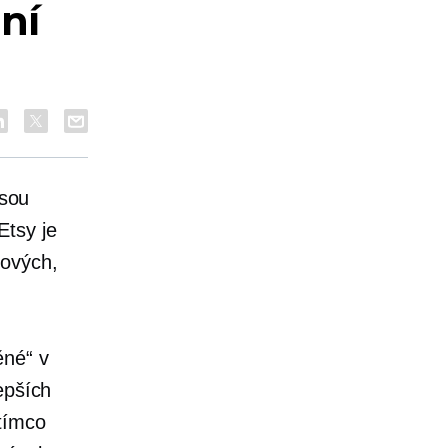
ní
jsou
Etsy je
kových,
ěné“ v
epších
tímco