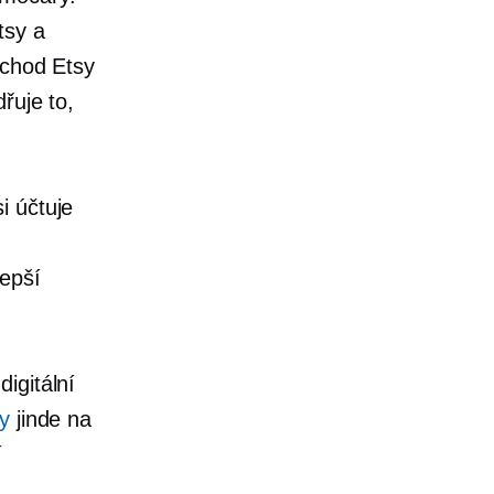
tsy a
bchod Etsy
řuje to,
i účtuje
lepší
igitální
y
jinde na
í