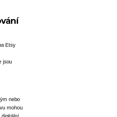
ování
na Etsy
e jsou
ytým nebo
avu mohou
digitální