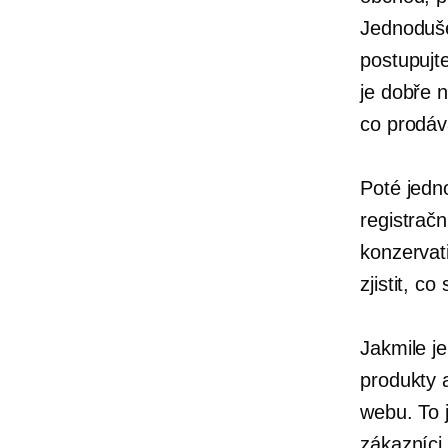
Jednoduše
postupujt
je
dobře 
co prodáv
Poté jedn
registrač
konzervat
zjistit, c
Jakmile j
produkty 
webu. To 
zákazníci