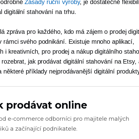
podrobné
Zásady ruční výroby
, je dostatečně flexibi
digitální stahování na trhu.
ělá zpráva pro každého, kdo má zájem o prodej digit
v rámci svého podnikání. Existuje mnoho aplikací,
h i kreativních, pro prodej a nákup digitálního stah
rozebrat, jak prodávat digitální stahování na Etsy,
a některé příklady
nejprodávanější
digitální produkt
k prodávat online
 od
e-commerce
odborníci pro majitele malých
ků a začínající podnikatele.