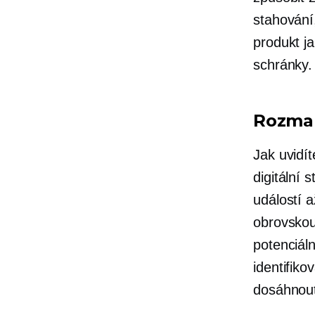
stahování
produkt ja
schránky.
Rozman
Jak uvidít
digitální
událostí a
obrovskou
potenciál
identifiko
dosáhnout