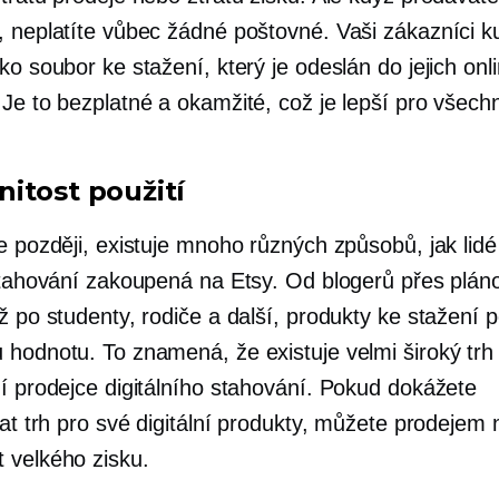
, neplatíte vůbec žádné poštovné. Vaši zákazníci k
ko soubor ke stažení, který je odeslán do jejich onl
 Je to bezplatné a okamžité, což je lepší pro všech
itost použití
e později, existuje mnoho různých způsobů, jak lidé
 stahování zakoupená na Etsy. Od blogerů přes plá
ž po studenty, rodiče a další, produkty ke stažení p
 hodnotu. To znamená, že existuje velmi široký trh
ní prodejce digitálního stahování. Pokud dokážete
vat trh pro své digitální produkty, můžete prodejem 
 velkého zisku.