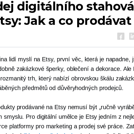
ej digitálního stahová
tsy: Jak a co prodávat
na lidí myslí na Etsy, první věc, která je napadne, 
obně zakázkové šperky, oblečení a dekorace. Ale 
rozmanitý trh, který nabízí obrovskou škálu zakáz
áběných předmětů od důvěryhodných prodejců.
dukty prodávané na Etsy nemusí být „ručně vyráb
 smyslu. Pro digitální umělce je Etsy jedním z nejl
rce
platformy pro marketing a prodej své práce. Za