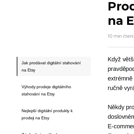
Prod
na E
10 min čtení
Když větši
Jak prodávat digitální stahování
pravděpod
na Etsy
extrémně 
Výhody prodeje digitálního
ručně vyr
stahování na Etsy
Někdy pro
Nejlepší digitální produkty k
doslovném
prodeji na Etsy
E-comme