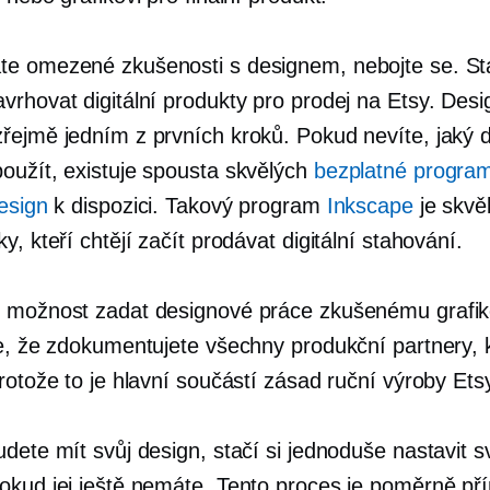
e omezené zkušenosti s designem, nebojte se. St
vrhovat digitální produkty pro prodej na Etsy. Desi
řejmě jedním z prvních kroků. Pokud nevíte, jaký 
oužít, existuje spousta skvělých
bezplatné progra
esign
k dispozici. Takový program
Inkscape
je skvě
y, kteří chtějí začít prodávat digitální stahování.
 možnost zadat designové práce zkušenému grafik
se, že zdokumentujete všechny produkční partnery, 
rotože to je hlavní součástí zásad ruční výroby Ets
dete mít svůj design, stačí si jednoduše nastavit s
okud jej ještě nemáte. Tento proces je poměrně př