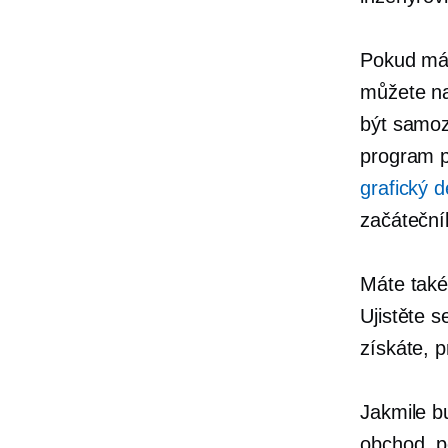
Pokud mát
můžete na
být samoz
program p
grafický d
začátečník
Máte také
Ujistěte 
získáte, p
Jakmile bu
obchod, p