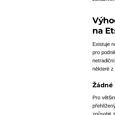
Výhod
na Et
Existuje n
pro podni
netradičn
některé z 
Žádné 
Pro větši
přehlíže
způsobit z