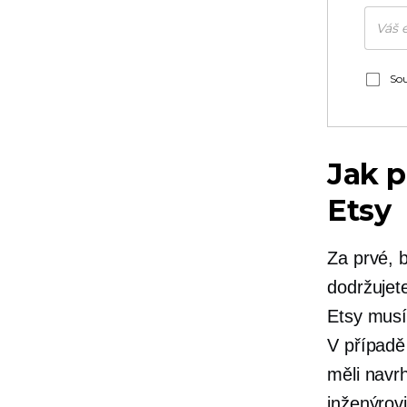
Sou
Jak p
Etsy
Za prvé, b
dodržujet
Etsy musí
V případě
měli navrh
inženýrovi