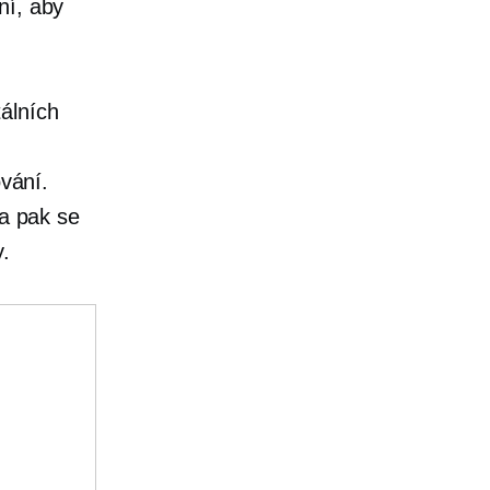
lní, aby
álních
ování.
 a pak se
y.