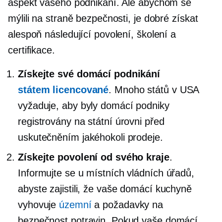
aspekt vašeho podnikání. Ale abychom se
mýlili na straně bezpečnosti, je dobré získat
alespoň následující povolení, školení a
certifikace.
Získejte své domácí podnikání
státem licencované
. Mnoho států v USA
vyžaduje, aby byly domácí podniky
registrovány na státní úrovni před
uskutečněním jakéhokoli prodeje.
Získejte povolení od svého kraje
.
Informujte se u místních vládních úřadů,
abyste zajistili, že vaše domácí kuchyně
vyhovuje
územní
a požadavky na
bezpečnost potravin. Pokud vaše domácí