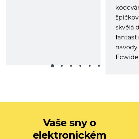
kódování
špičkov
skvělá
fantast
návody.
Ecwide,
Vaše sny o
elektronickém