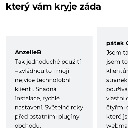
který vám kryje záda
pátek 
AnzelleB
Jsem ta
Tak jednoduché použití
jsem to
– zvládnou to i moji
klient
nejvíce technofobní
stránek 
klienti. Snadná
používá
instalace, rychlé
vlastní
nastavení. Světelné roky
čtyřmi 
před ostatními pluginy
které j
obchodu.
webmas