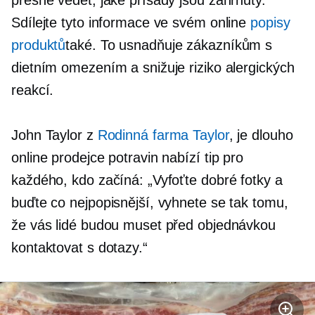
přesně vědět, jaké přísady jsou zahrnuty.
Sdílejte tyto informace ve svém online
popisy
produktů
také. To usnadňuje zákazníkům s
dietním omezením a snižuje riziko alergických
reakcí.
John Taylor z
Rodinná farma Taylor
, je
dlouho
online prodejce potravin nabízí tip pro
každého, kdo začíná: „Vyfoťte dobré fotky a
buďte co nejpopisnější, vyhnete se tak tomu,
že vás lidé budou muset před objednávkou
kontaktovat s dotazy.“