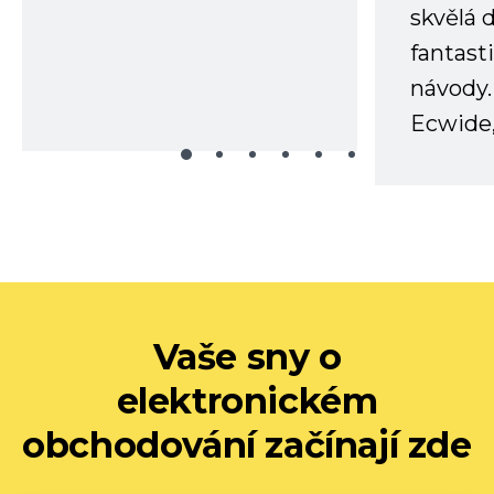
skvělá
fantast
návody.
Ecwide,
Vaše sny o
elektronickém
obchodování začínají zde