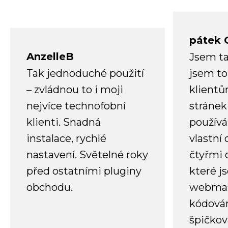
pátek 
AnzelleB
Jsem ta
Tak jednoduché použití
jsem to
– zvládnou to i moji
klient
nejvíce technofobní
stránek 
klienti. Snadná
používá
instalace, rychlé
vlastní
nastavení. Světelné roky
čtyřmi 
před ostatními pluginy
které j
obchodu.
webmas
kódování
špičkov