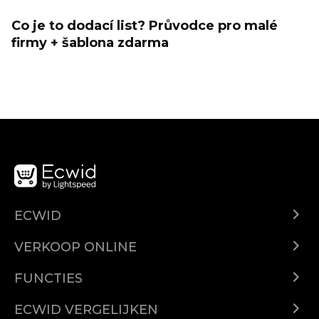
Co je to dodací list? Průvodce pro malé
firmy + šablona zdarma
ECWID
Ecwid.com
VERKOOP ONLINE
Prijzen
Verkoop overal
Helpcentrum
FUNCTIES
Verkopen op Facebook
Domeinen
Verkopen op Instagram
ECWID VERGELIJKEN
Geautomatiseerde belastingen