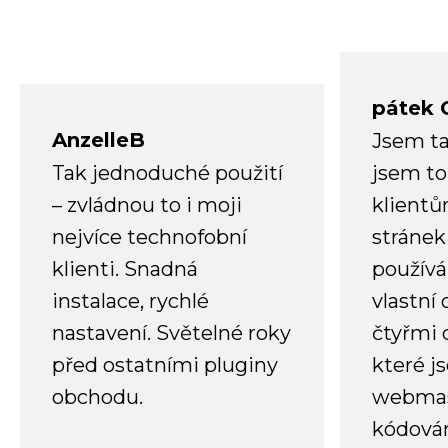
pátek 
AnzelleB
Jsem ta
Tak jednoduché použití
jsem to
– zvládnou to i moji
klient
nejvíce technofobní
stránek 
klienti. Snadná
používá
instalace, rychlé
vlastní
nastavení. Světelné roky
čtyřmi 
před ostatními pluginy
které j
obchodu.
webmas
kódování