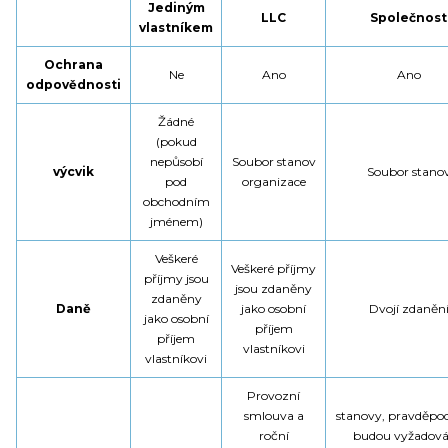
Jediným
LLC
Společnost
vlastníkem
Ochrana
Ne
Ano
Ano
odpovědnosti
Žádné
(pokud
nepůsobí
Soubor stanov
výcvik
Soubor stano
pod
organizace
obchodním
jménem)
Veškeré
Veškeré příjmy
příjmy jsou
jsou zdaněny
zdaněny
Daně
jako osobní
Dvojí zdaněn
jako osobní
příjem
příjem
vlastníkovi
vlastníkovi
Provozní
smlouva a
stanovy,
pravděpo
roční
budou vyžadov