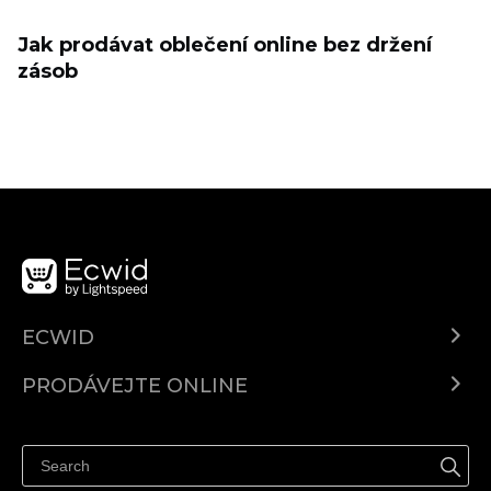
Jak prodávat oblečení online bez držení
zásob
ECWID
Ecwid.com
PRODÁVEJTE ONLINE
Ceny
Prodávejte všude
Centrum nápovědy
Prodávejte na Facebooku
Prodávejte na Instagramu