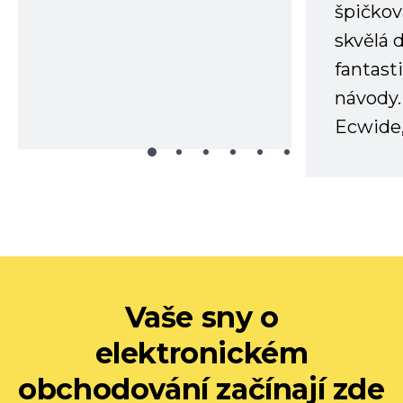
špičkov
skvělá
fantast
návody.
Ecwide,
Vaše sny o
elektronickém
obchodování začínají zde