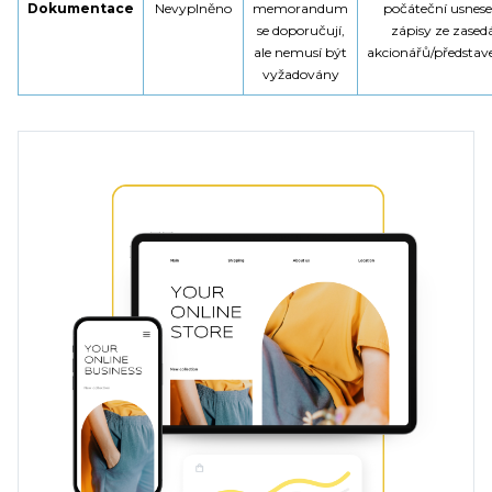
Dokumentace
Nevyplněno
memorandum
počáteční usnese
se doporučují,
zápisy ze zased
ale nemusí být
akcionářů/představ
vyžadovány