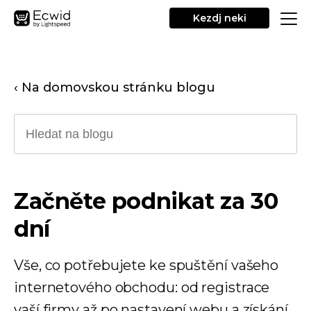
Kezdj neki
‹ Na domovskou stránku blogu
Začněte podnikat za 30
dní
Vše, co potřebujete ke spuštění vašeho
internetového obchodu: od registrace
vaší firmy až po nastavení webu a získání