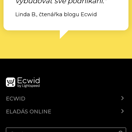
vybudovat své podnikání."
Linda B., čtenářka blogu Ecwid
ECWID
Ecwid.com
ELADÁS ONLINE
Árkalkuláció
Eladni mindenhol
Súgó
Eladás a Facebookon