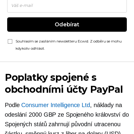
Odebírat
Souhlasím se zasíláním newsletteru Ecwid. Z odběru se mohu
kdykoliv odhlásit.
Poplatky spojené s
obchodními účty PayPal
Podle
Consumer Intelligence Ltd
, náklady na
odeslání 2000 GBP ze Spojeného království do
Spojených států zahrnují původní utracenou
částku, směnný kurz z liber na dolary (USD),