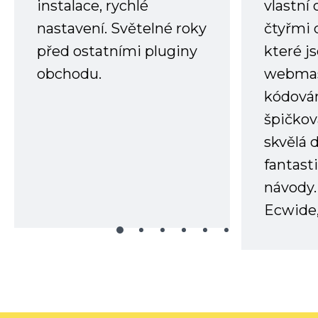
instalace, rychlé
vlastní
nastavení. Světelné roky
čtyřmi 
před ostatními pluginy
které j
obchodu.
webmas
kódování
špičkov
skvělá
fantast
návody.
Ecwide,