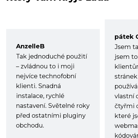
pátek 
AnzelleB
Jsem ta
Tak jednoduché použití
jsem to
– zvládnou to i moji
klient
nejvíce technofobní
stránek 
klienti. Snadná
používá
instalace, rychlé
vlastní
nastavení. Světelné roky
čtyřmi 
před ostatními pluginy
které j
obchodu.
webmas
kódování