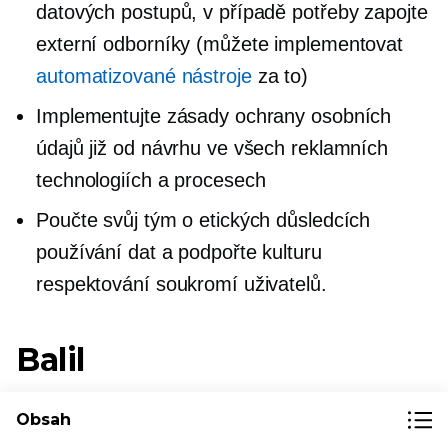
datových postupů, v případě potřeby zapojte
externí odborníky (můžete implementovat
automatizované nástroje
za to)
Implementujte zásady ochrany osobních
údajů již od návrhu ve všech reklamních
technologiích a procesech
Poučte svůj tým o etických důsledcích
používání dat a podpořte kulturu
respektování soukromí uživatelů.
Balil
Zabezpečení a zodpovědné zacházení s
Obsah
uživatelskými daty v
Facebook reklama
není