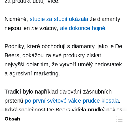
za produkt účtují více.
Nicméně,
studie za studií ukázala
že diamanty
nejsou jen
ne
vzácný,
ale dokonce hojné
.
Podniky, které obchodují s diamanty, jako je De
Beers, dokážou za své produkty získat
nejvyšší dolar tím, že vytvoří umělý nedostatek
a agresivní marketing.
Tradicí bylo například darování zásnubních
prstenů
po první světové válce prudce klesala
.
Když společnost De Beers viděla prudký pokles
svého produktu, uvedla na trh
agresivní
Obsah