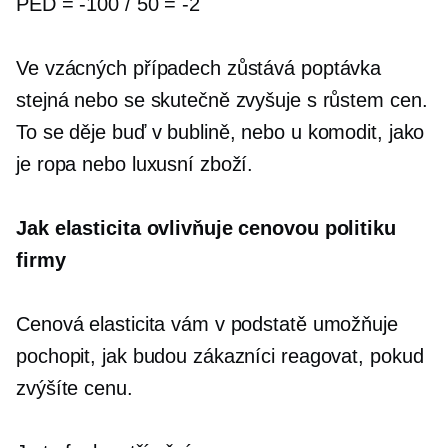
PED =
-100
/ 50 =
-2
Ve vzácných případech zůstává poptávka
stejná nebo se skutečně zvyšuje s růstem cen.
To se děje buď v bublině, nebo u komodit, jako
je ropa nebo luxusní zboží.
Jak elasticita ovlivňuje cenovou politiku
firmy
Cenová elasticita vám v podstatě umožňuje
pochopit, jak budou zákazníci reagovat, pokud
zvýšíte cenu.