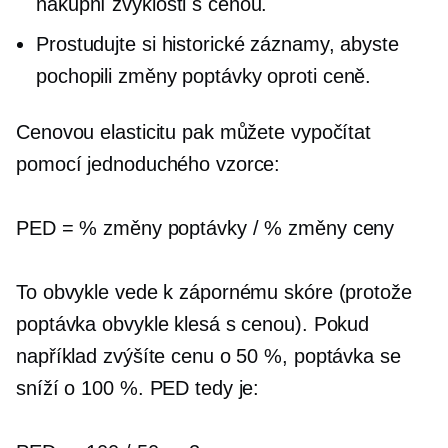
nákupní zvyklosti s cenou.
Prostudujte si historické záznamy, abyste
pochopili změny poptávky oproti ceně.
Cenovou elasticitu pak můžete vypočítat
pomocí jednoduchého vzorce:
PED = % změny poptávky / % změny ceny
To obvykle vede k zápornému skóre (protože
poptávka obvykle klesá s cenou). Pokud
například zvýšíte cenu o 50 %, poptávka se
sníží o 100 %. PED tedy je: