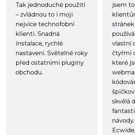
Tak jednoduché použití
jsem to
– zvládnou to i moji
klient
nejvíce technofobní
stránek 
klienti. Snadná
používá
instalace, rychlé
vlastní
nastavení. Světelné roky
čtyřmi 
před ostatními pluginy
které j
obchodu.
webmas
kódování
špičkov
skvělá
fantast
návody.
Ecwide,