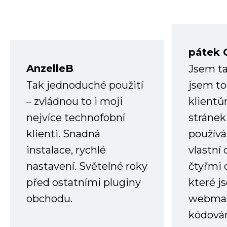
pátek 
AnzelleB
Jsem ta
Tak jednoduché použití
jsem to
– zvládnou to i moji
klient
nejvíce technofobní
stránek 
klienti. Snadná
používá
instalace, rychlé
vlastní
nastavení. Světelné roky
čtyřmi 
před ostatními pluginy
které j
obchodu.
webmas
kódování