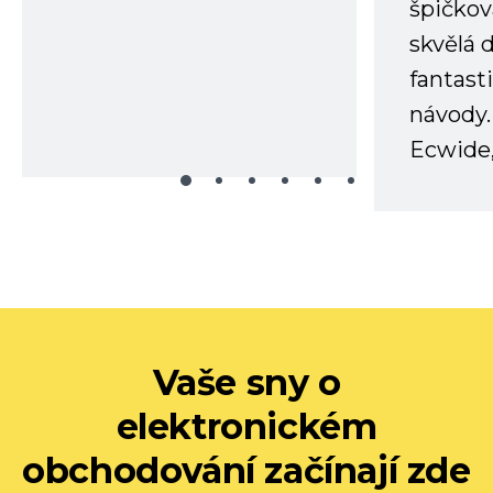
špičkov
skvělá
fantast
návody.
Ecwide,
Vaše sny o
elektronickém
obchodování začínají zde