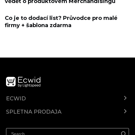
vědět o produktovém Merchandisingu
Co je to dodací list? Průvodce pro malé
firmy + šablona zdarma
ECWID
Center za pomoč
SPLETNA PRODAJA
Prodaja na Facebooku
Prodaja na Instagramu