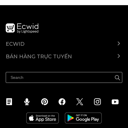
ECWID
Ecwid.com
BÁN HÀNG TRỰC TUYẾN
Trung tâm trợ giúp
Bán ở bất cứ đâu
Quảng bá ở bất cứ đâu
Kiểm soát mọi thứ