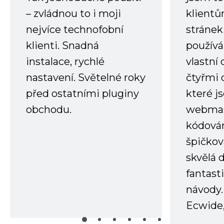
– zvládnou to i moji
klient
nejvíce technofobní
stránek 
klienti. Snadná
používá
instalace, rychlé
vlastní
nastavení. Světelné roky
čtyřmi 
před ostatními pluginy
které j
obchodu.
webmas
kódování
špičkov
skvělá
fantast
návody.
Ecwide,