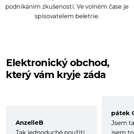
podnikáním zkušenosti. Ve volném čase je
spisovatelem beletrie.
Elektronický obchod,
který vám kryje záda
pátek 
AnzelleB
Jsem ta
Tak jednoduché použití
jsem to